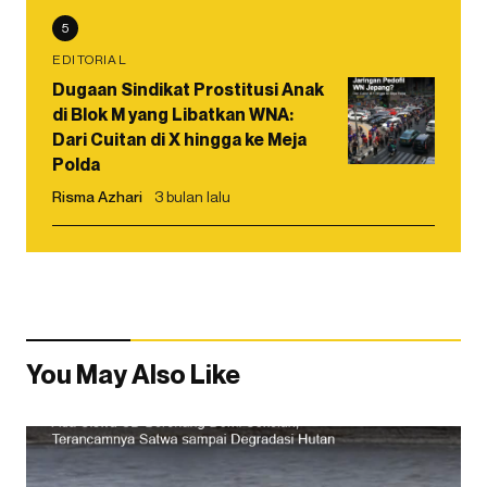
5
EDITORIAL
Dugaan Sindikat Prostitusi Anak
di Blok M yang Libatkan WNA:
Dari Cuitan di X hingga ke Meja
Polda
Risma Azhari
3 bulan lalu
You May Also Like