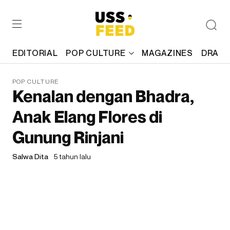
EDITORIAL
POP CULTURE
MAGAZINES
DRAFT
POP CULTURE
Kenalan dengan Bhadra,
Anak Elang Flores di
Gunung Rinjani
Salwa Dita
5 tahun lalu