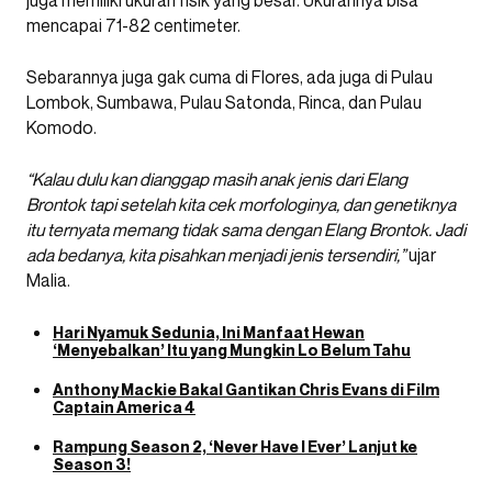
juga memiliki ukuran fisik yang besar. Ukurannya bisa
mencapai 71-82 centimeter.
Sebarannya juga gak cuma di Flores, ada juga di Pulau
Lombok, Sumbawa, Pulau Satonda, Rinca, dan Pulau
Komodo.
“Kalau dulu kan dianggap masih anak jenis dari Elang
Brontok tapi setelah kita cek morfologinya, dan genetiknya
itu ternyata memang tidak sama dengan Elang Brontok. Jadi
ada bedanya, kita pisahkan menjadi jenis tersendiri,”
ujar
Malia.
Hari Nyamuk Sedunia, Ini Manfaat Hewan
‘Menyebalkan’ Itu yang Mungkin Lo Belum Tahu
Anthony Mackie Bakal Gantikan Chris Evans di Film
Captain America 4
Rampung Season 2, ‘Never Have I Ever’ Lanjut ke
Season 3!