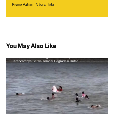
Risma Azhari
3 bulan lalu
You May Also Like