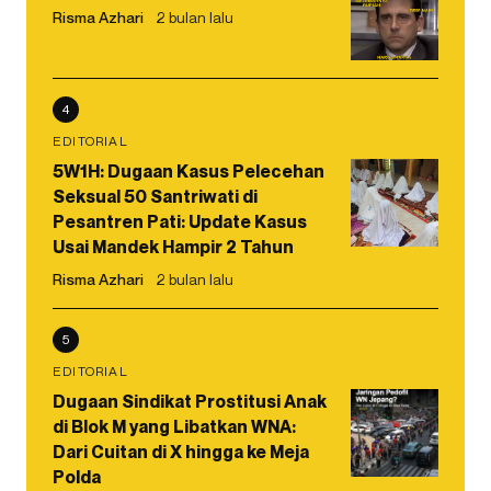
Risma Azhari
2 bulan lalu
4
EDITORIAL
5W1H: Dugaan Kasus Pelecehan
Seksual 50 Santriwati di
Pesantren Pati: Update Kasus
Usai Mandek Hampir 2 Tahun
Risma Azhari
2 bulan lalu
5
EDITORIAL
Dugaan Sindikat Prostitusi Anak
di Blok M yang Libatkan WNA:
Dari Cuitan di X hingga ke Meja
Polda