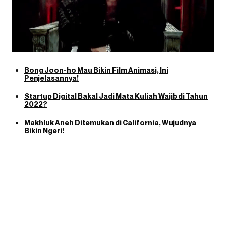
Bong Joon-ho Mau Bikin Film Animasi, Ini
Penjelasannya!
Startup Digital Bakal Jadi Mata Kuliah Wajib di Tahun
2022?
Makhluk Aneh Ditemukan di California, Wujudnya
Bikin Ngeri!