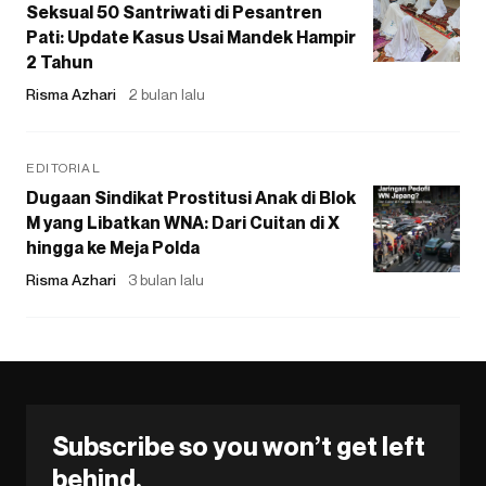
Seksual 50 Santriwati di Pesantren
Pati: Update Kasus Usai Mandek Hampir
2 Tahun
Risma Azhari
2 bulan lalu
EDITORIAL
Dugaan Sindikat Prostitusi Anak di Blok
M yang Libatkan WNA: Dari Cuitan di X
hingga ke Meja Polda
Risma Azhari
3 bulan lalu
Subscribe so you won’t get left
behind.