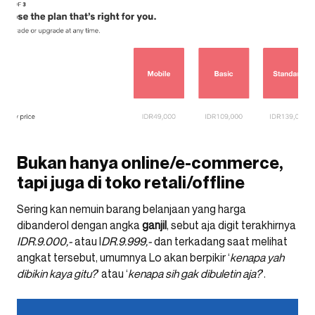
Bukan hanya online/e-commerce,
tapi juga di toko retali/offline
Sering kan nemuin barang belanjaan yang harga
dibanderol dengan angka
ganjil
, sebut aja digit terakhirnya
IDR.9.000,-
atau I
DR.9.999,-
dan terkadang saat melihat
angkat tersebut, umumnya Lo akan berpikir ‘
kenapa yah
dibikin kaya gitu?
‘ atau ‘
kenapa sih gak dibuletin aja?
‘.