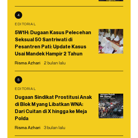
4
EDITORIAL
5W1H: Dugaan Kasus Pelecehan
Seksual 50 Santriwati di
Pesantren Pati: Update Kasus
Usai Mandek Hampir 2 Tahun
Risma Azhari
2 bulan lalu
5
EDITORIAL
Dugaan Sindikat Prostitusi Anak
di Blok M yang Libatkan WNA:
Dari Cuitan di X hingga ke Meja
Polda
Risma Azhari
3 bulan lalu