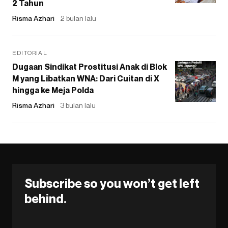
2 Tahun
Risma Azhari
2 bulan lalu
EDITORIAL
Dugaan Sindikat Prostitusi Anak di Blok
M yang Libatkan WNA: Dari Cuitan di X
hingga ke Meja Polda
Risma Azhari
3 bulan lalu
Subscribe so you won’t get left
behind.