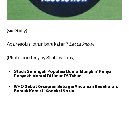
(via Giphy)
Apa resolusi tahun baru kalian?
Let
us
know!
(Photo courtesy by Shutterstock)
Studi: Setengah Populasi Dunia ‘Mungkin’ Punya
Penyakit Mental Di Umur 75 Tahun
WHO Sebut Kesepian Sebagai Ancaman Kesehatan,
Bentuk Komisi “Koneksi Sosial”