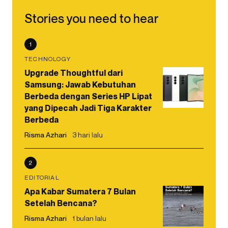
Stories you need to hear
1
TECHNOLOGY
Upgrade Thoughtful dari
Samsung: Jawab Kebutuhan
Berbeda dengan Series HP Lipat
yang Dipecah Jadi Tiga Karakter
Berbeda
Risma Azhari
3 hari lalu
2
EDITORIAL
Apa Kabar Sumatera 7 Bulan
Setelah Bencana?
Risma Azhari
1 bulan lalu