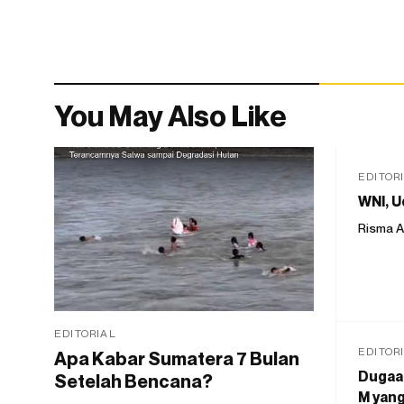
You May Also Like
EDITOR
WNI, U
Risma A
EDITORIAL
EDITOR
Apa Kabar Sumatera 7 Bulan
Dugaan
Setelah Bencana?
M yang