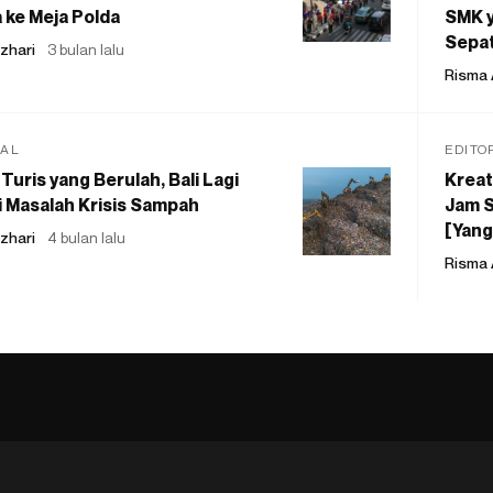
 ke Meja Polda
SMK y
Sepat
zhari
3 bulan lalu
Risma 
IAL
EDITO
Turis yang Berulah, Bali Lagi
Kreat
 Masalah Krisis Sampah
Jam S
[Yang
zhari
4 bulan lalu
Risma 