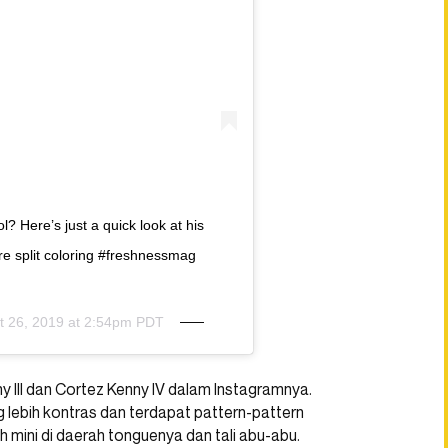
 Here’s just a quick look at his
re split coloring #freshnessmag
t 26, 2019 at 2:54pm PDT
y III dan Cortez Kenny IV dalam Instagramnya.
lebih kontras dan terdapat pattern-pattern
 mini di daerah tonguenya dan tali abu-abu.