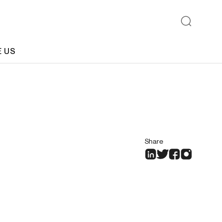
E US
Share