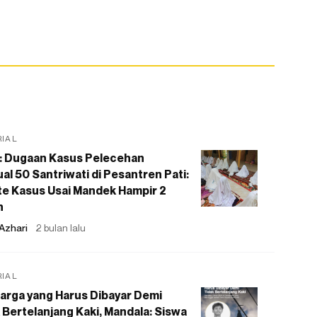
RIAL
: Dugaan Kasus Pelecehan
al 50 Santriwati di Pesantren Pati:
e Kasus Usai Mandek Hampir 2
n
Azhari
2 bulan lalu
RIAL
arga yang Harus Dibayar Demi
 Bertelanjang Kaki, Mandala: Siswa