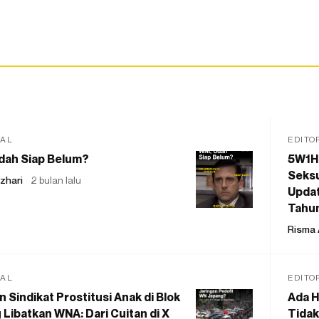
IAL
EDITO
dah Siap Belum?
5W1H
Seksu
zhari
2 bulan lalu
Updat
Tahu
Risma 
IAL
EDITO
 Sindikat Prostitusi Anak di Blok
Ada H
 Libatkan WNA: Dari Cuitan di X
Tidak