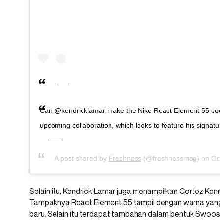
Can @kendricklamar make the Nike React Element 55 cool?
upcoming collaboration, which looks to feature his signatu
A post shared by
Freshness
(@freshnessmag) on
Oc
Selain itu, Kendrick Lamar juga menampilkan Cortez Kenn
Tampaknya React Element 55 tampil dengan warna yang 
baru. Selain itu terdapat tambahan dalam bentuk Swoosh