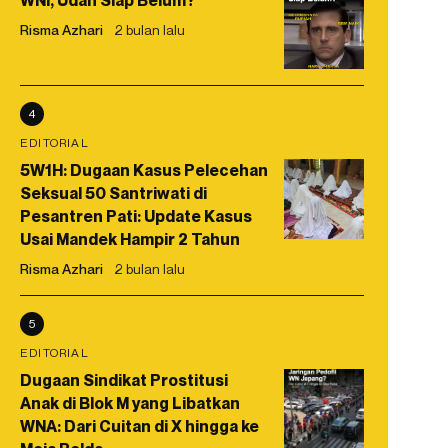
WNI, Udah Siap Belum?
Risma Azhari
2 bulan lalu
4
EDITORIAL
5W1H: Dugaan Kasus Pelecehan
Seksual 50 Santriwati di
Pesantren Pati: Update Kasus
Usai Mandek Hampir 2 Tahun
Risma Azhari
2 bulan lalu
5
EDITORIAL
Dugaan Sindikat Prostitusi
Anak di Blok M yang Libatkan
WNA: Dari Cuitan di X hingga ke