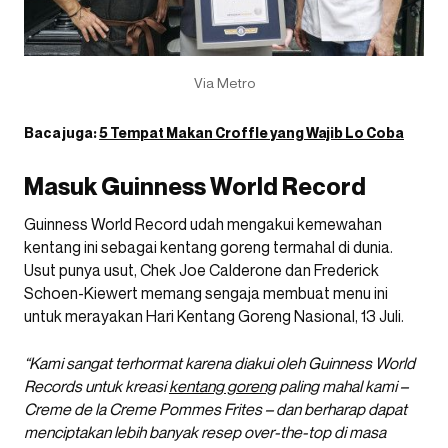
Via Metro
Baca juga:
5 Tempat Makan Croffle yang Wajib Lo Coba
Masuk Guinness World Record
Guinness World Record udah mengakui kemewahan
kentang ini sebagai kentang goreng termahal di dunia.
Usut punya usut, Chek Joe Calderone dan Frederick
Schoen-Kiewert memang sengaja membuat menu ini
untuk merayakan Hari Kentang Goreng Nasional, 13 Juli.
“Kami sangat terhormat karena diakui oleh Guinness World
Records untuk kreasi
kentang goreng
paling mahal kami –
Creme de la Creme Pommes Frites – dan berharap dapat
menciptakan lebih banyak resep over-the-top di masa