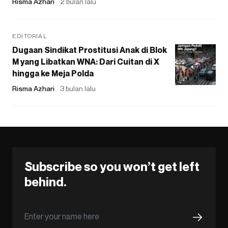
Risma Azhari
2 bulan lalu
EDITORIAL
Dugaan Sindikat Prostitusi Anak di Blok
M yang Libatkan WNA: Dari Cuitan di X
hingga ke Meja Polda
Risma Azhari
3 bulan lalu
Subscribe so you won’t get left
behind.