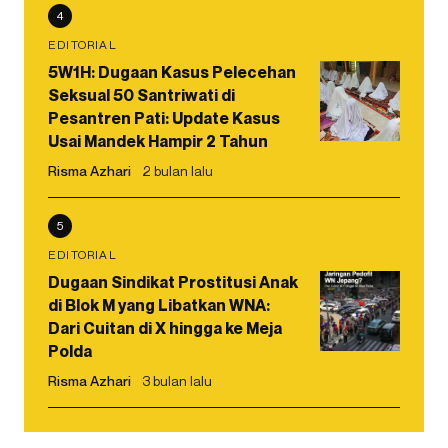
4
EDITORIAL
5W1H: Dugaan Kasus Pelecehan
Seksual 50 Santriwati di
Pesantren Pati: Update Kasus
Usai Mandek Hampir 2 Tahun
Risma Azhari
2 bulan lalu
5
EDITORIAL
Dugaan Sindikat Prostitusi Anak
di Blok M yang Libatkan WNA:
Dari Cuitan di X hingga ke Meja
Polda
Risma Azhari
3 bulan lalu