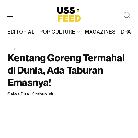
EDITORIAL
POP CULTURE
MAGAZINES
DRAFT
FOOD
Kentang Goreng Termahal
di Dunia, Ada Taburan
Emasnya!
Salwa Dita
5 tahun lalu