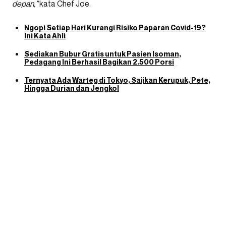
depan,”
kata Chef Joe.
Ngopi Setiap Hari Kurangi Risiko Paparan Covid-19?
Ini Kata Ahli
Sediakan Bubur Gratis untuk Pasien Isoman,
Pedagang Ini Berhasil Bagikan 2.500 Porsi
Ternyata Ada Warteg di Tokyo, Sajikan Kerupuk, Pete,
Hingga Durian dan Jengkol