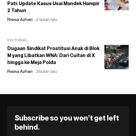
Pati: Update Kasus Usai Mandek Hampir
2 Tahun
Risma Azhari
2 bulan lalu
EDITORIAL
Dugaan Sindikat Prostitusi Anak di Blok
M yang Libatkan WNA: Dari Cuitan di X
hingga ke Meja Polda
Risma Azhari
3 bulan lalu
Subscribe so you won’t get left
behind.