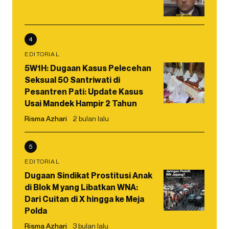
4
EDITORIAL
5W1H: Dugaan Kasus Pelecehan
Seksual 50 Santriwati di
Pesantren Pati: Update Kasus
Usai Mandek Hampir 2 Tahun
Risma Azhari
2 bulan lalu
5
EDITORIAL
Dugaan Sindikat Prostitusi Anak
di Blok M yang Libatkan WNA:
Dari Cuitan di X hingga ke Meja
Polda
Risma Azhari
3 bulan lalu