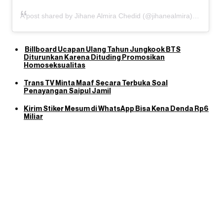
A post shared by Jihane Almira Chedid (@jihanealmira)
Billboard Ucapan Ulang Tahun Jungkook BTS
Diturunkan Karena Dituding Promosikan
Homoseksualitas
Trans TV Minta Maaf Secara Terbuka Soal
Penayangan Saipul Jamil
Kirim Stiker Mesum di WhatsApp Bisa Kena Denda Rp6
Miliar