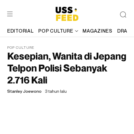
EDITORIAL
POP CULTURE
MAGAZINES
DRAFT
POP CULTURE
Kesepian, Wanita di Jepang
Telpon Polisi Sebanyak
2.716 Kali
Stanley Joewono
3 tahun lalu