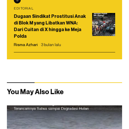
EDITORIAL
Dugaan Sindikat Prostitusi Anak
di Blok M yang Libatkan WNA:
Dari Cuitan di X hingga ke Meja
Polda
Risma Azhari
3 bulan lalu
You May Also Like