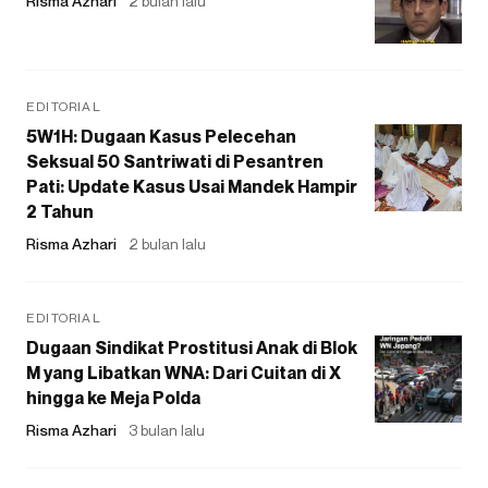
Risma Azhari
2 bulan lalu
EDITORIAL
5W1H: Dugaan Kasus Pelecehan
Seksual 50 Santriwati di Pesantren
Pati: Update Kasus Usai Mandek Hampir
2 Tahun
Risma Azhari
2 bulan lalu
EDITORIAL
Dugaan Sindikat Prostitusi Anak di Blok
M yang Libatkan WNA: Dari Cuitan di X
hingga ke Meja Polda
Risma Azhari
3 bulan lalu