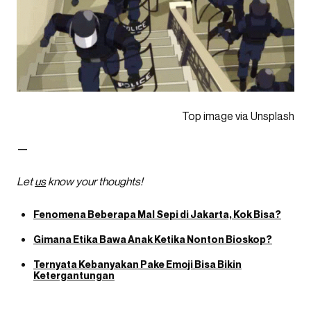
Top image via Unsplash
—
Let
us
know your thoughts!
Fenomena Beberapa Mal Sepi di Jakarta, Kok Bisa?
Gimana Etika Bawa Anak Ketika Nonton Bioskop?
Ternyata Kebanyakan Pake Emoji Bisa Bikin
Ketergantungan