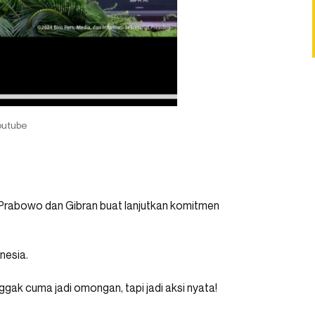
outube
at Prabowo dan Gibran buat lanjutkan komitmen
onesia.
gak cuma jadi omongan, tapi jadi aksi nyata!