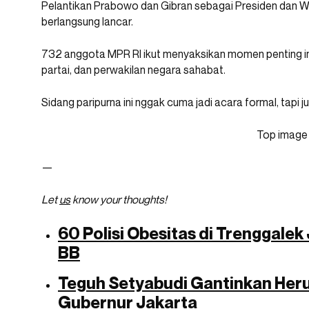
Pelantikan Prabowo dan Gibran sebagai Presiden dan 
berlangsung lancar.
732 anggota MPR RI ikut menyaksikan momen penting ini
partai, dan perwakilan negara sahabat.
Sidang paripurna ini nggak cuma jadi acara formal, tapi j
Top image
—
Let
us
know your thoughts!
60 Polisi Obesitas di Trenggale
BB
Teguh Setyabudi Gantinkan Heru 
Gubernur Jakarta