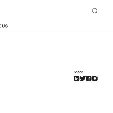
E US
Share