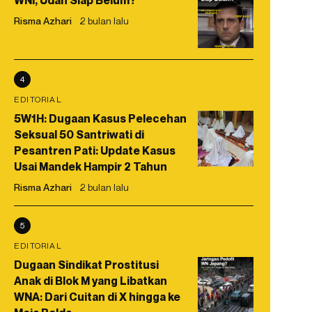
WNI, Udah Siap Belum?
Risma Azhari
2 bulan lalu
4
EDITORIAL
5W1H: Dugaan Kasus Pelecehan
Seksual 50 Santriwati di
Pesantren Pati: Update Kasus
Usai Mandek Hampir 2 Tahun
Risma Azhari
2 bulan lalu
5
EDITORIAL
Dugaan Sindikat Prostitusi
Anak di Blok M yang Libatkan
WNA: Dari Cuitan di X hingga ke