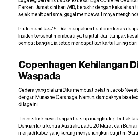
Laga leg pertama babak 16 besar Liga Conference anta
Parken, Jumat dini hari WIB, berakhir dengan kekalahan ti
sejak menit pertama, gagal membawa timnya menghindari
Pada menit ke-76, Diks mengalami benturan keras deng
Insiden tersebut membuatnya terjatuh dan tampak kesa
sempat bangkit, ia tetap mendapatkan kartu kuning dari w
Copenhagen Kehilangan Di
Waspada
Cedera yang dialami Diks membuat pelatih Jacob Neestr
dengan Munashe Garanaga. Namun, dampaknya bisa lebih
di laga ini.
Timnas Indonesia tengah bersiap menghadapi babak kual
Dengan laga kontra Australia pada 20 Maret dan Bahra
menjadi kabar yang kurang menyenangkan bagi tim Garu