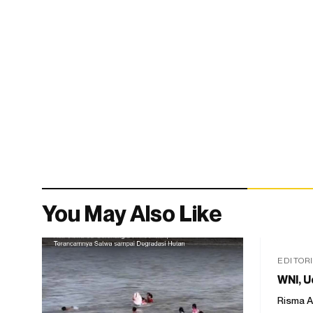
You May Also Like
EDITOR
WNI, U
Risma A