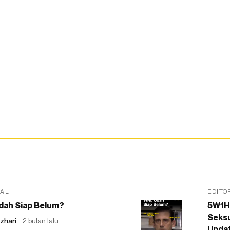
IAL
EDITO
dah Siap Belum?
5W1H
Seksu
zhari
2 bulan lalu
Updat