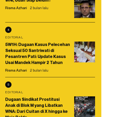
WNI, Udah Siap Belum?
Risma Azhari
2 bulan lalu
4
EDITORIAL
5W1H: Dugaan Kasus Pelecehan
Seksual 50 Santriwati di
Pesantren Pati: Update Kasus
Usai Mandek Hampir 2 Tahun
Risma Azhari
2 bulan lalu
5
EDITORIAL
Dugaan Sindikat Prostitusi
Anak di Blok M yang Libatkan
WNA: Dari Cuitan di X hingga ke