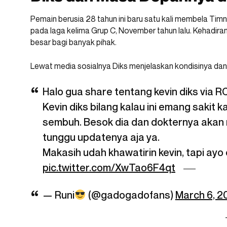
Pemain berusia 28 tahun ini baru satu kali membela Tim
pada laga kelima Grup C, November tahun lalu. Kehadiran
besar bagi banyak pihak.
Lewat media sosialnya Diks menjelaskan kondisinya dan 
Halo gua share tentang kevin diks via RC
Kevin diks bilang kalau ini emang sakit k
sembuh. Besok dia dan dokternya akan
tunggu updatenya aja ya.
Makasih udah khawatirin kevin, tapi ayo
pic.twitter.com/XwTao6F4qt
— Runi
(@gadogadofans)
March 6, 2