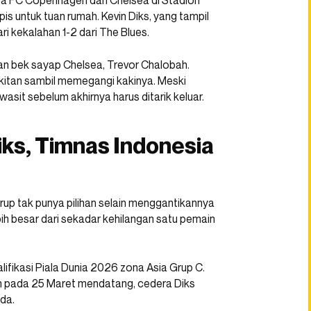
ra FC Copenhagen dan Chelsea di Stadion
pis untuk tuan rumah. Kevin Diks, yang tampil
 kekalahan 1-2 dari The Blues.
an bek sayap Chelsea, Trevor Chalobah.
kitan sambil memegangi kakinya. Meski
asit sebelum akhirnya harus ditarik keluar.
ks, Timnas Indonesia
up tak punya pilihan selain menggantikannya
 besar dari sekadar kehilangan satu pemain
ifikasi Piala Dunia 2026 zona Asia Grup C.
in pada 25 Maret mendatang, cedera Diks
da.