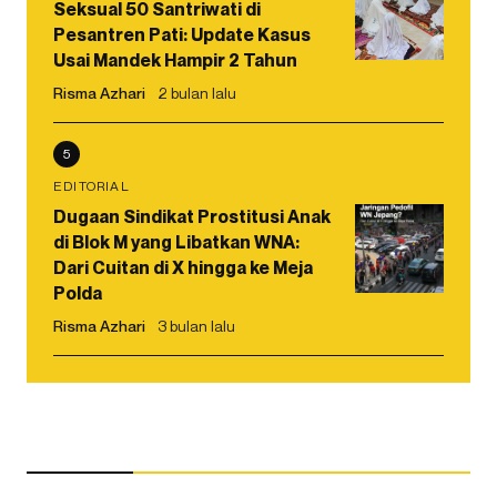
Seksual 50 Santriwati di
Pesantren Pati: Update Kasus
Usai Mandek Hampir 2 Tahun
Risma Azhari
2 bulan lalu
5
EDITORIAL
Dugaan Sindikat Prostitusi Anak
di Blok M yang Libatkan WNA:
Dari Cuitan di X hingga ke Meja
Polda
Risma Azhari
3 bulan lalu