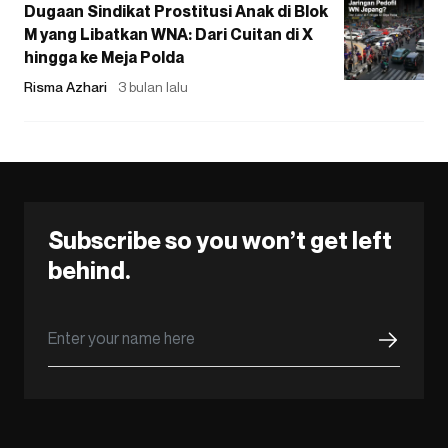
Dugaan Sindikat Prostitusi Anak di Blok
M yang Libatkan WNA: Dari Cuitan di X
hingga ke Meja Polda
Risma Azhari
3 bulan lalu
Subscribe so you won’t get left
behind.