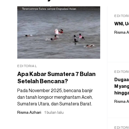
EDITOR
WNI, U
Risma A
EDITORIAL
EDITOR
Apa Kabar Sumatera 7 Bulan
Dugaan
Setelah Bencana?
M yang
Pada November 2025, bencana banjir
hingga
dan tanah longsor menghantam Aceh,
Risma A
Sumatera Utara, dan Sumatera Barat.
Risma Azhari
1 bulan lalu
EDITOR