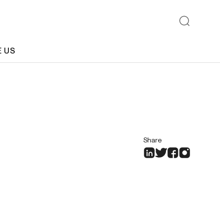
E US
Share