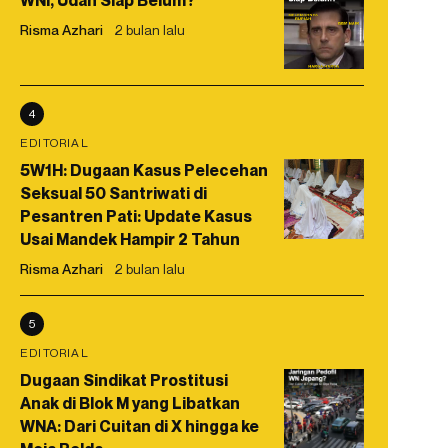
WNI, Udah Siap Belum?
Risma Azhari
2 bulan lalu
4
EDITORIAL
5W1H: Dugaan Kasus Pelecehan
Seksual 50 Santriwati di
Pesantren Pati: Update Kasus
Usai Mandek Hampir 2 Tahun
Risma Azhari
2 bulan lalu
5
EDITORIAL
Dugaan Sindikat Prostitusi
Anak di Blok M yang Libatkan
WNA: Dari Cuitan di X hingga ke