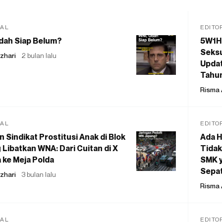
IAL
EDITO
dah Siap Belum?
5W1H
Seksu
zhari
2 bulan lalu
Updat
Tahu
Risma 
IAL
EDITO
 Sindikat Prostitusi Anak di Blok
Ada H
 Libatkan WNA: Dari Cuitan di X
Tidak
 ke Meja Polda
SMK y
Sepat
zhari
3 bulan lalu
Risma 
IAL
EDITO