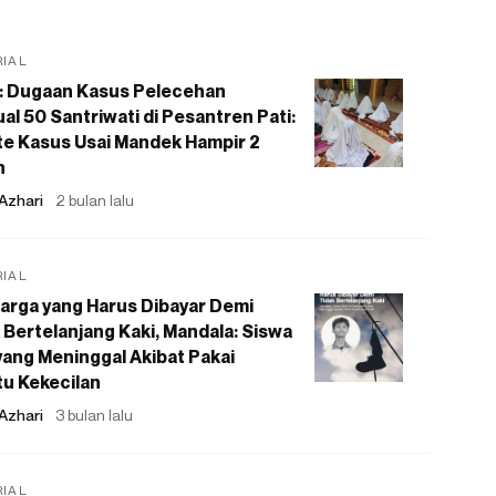
RIAL
: Dugaan Kasus Pelecehan
al 50 Santriwati di Pesantren Pati:
e Kasus Usai Mandek Hampir 2
n
Azhari
2 bulan lalu
RIAL
arga yang Harus Dibayar Demi
 Bertelanjang Kaki, Mandala: Siswa
ang Meninggal Akibat Pakai
u Kekecilan
Azhari
3 bulan lalu
RIAL