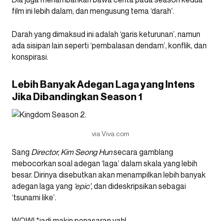
film ini lebih dalam, dan mengusung tema ‘darah’.
Darah yang dimaksud ini adalah ‘garis keturunan’, namun
ada sisipan lain seperti ‘pembalasan dendam’, konflik, dan
konspirasi.
Lebih Banyak Adegan Laga yang Intens
Jika Dibandingkan Season 1
via Viva.com
Sang
Director, Kim Seong Hun
secara gamblang
mebocorkan soal adegan ‘laga’ dalam skala yang lebih
besar. Dirinya disebutkan akan menampilkan lebih banyak
adegan laga yang
‘epic’,
dan dideskripsikan sebagai
‘tsunami like’.
WOW! *jadi makin penasaran yah!