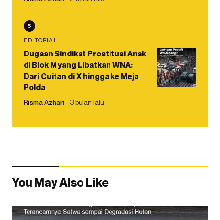
5
EDITORIAL
Dugaan Sindikat Prostitusi Anak
di Blok M yang Libatkan WNA:
Dari Cuitan di X hingga ke Meja
Polda
Risma Azhari
3 bulan lalu
You May Also Like