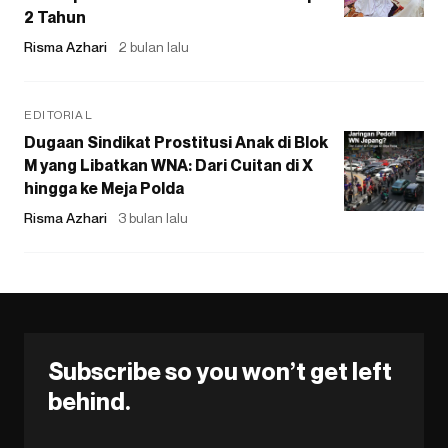
2 Tahun
Risma Azhari
2 bulan lalu
EDITORIAL
Dugaan Sindikat Prostitusi Anak di Blok
M yang Libatkan WNA: Dari Cuitan di X
hingga ke Meja Polda
Risma Azhari
3 bulan lalu
Subscribe so you won’t get left
behind.