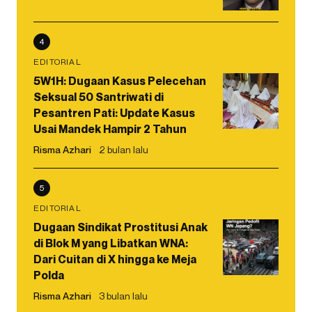
4
EDITORIAL
5W1H: Dugaan Kasus Pelecehan
Seksual 50 Santriwati di
Pesantren Pati: Update Kasus
Usai Mandek Hampir 2 Tahun
Risma Azhari
2 bulan lalu
5
EDITORIAL
Dugaan Sindikat Prostitusi Anak
di Blok M yang Libatkan WNA:
Dari Cuitan di X hingga ke Meja
Polda
Risma Azhari
3 bulan lalu