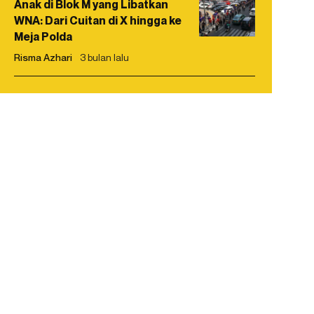
Anak di Blok M yang Libatkan
WNA: Dari Cuitan di X hingga ke
Meja Polda
Risma Azhari
3 bulan lalu