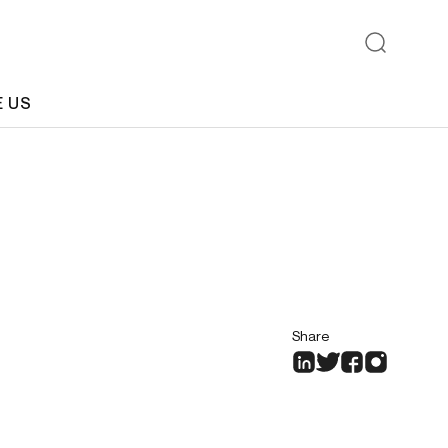
E US
Share