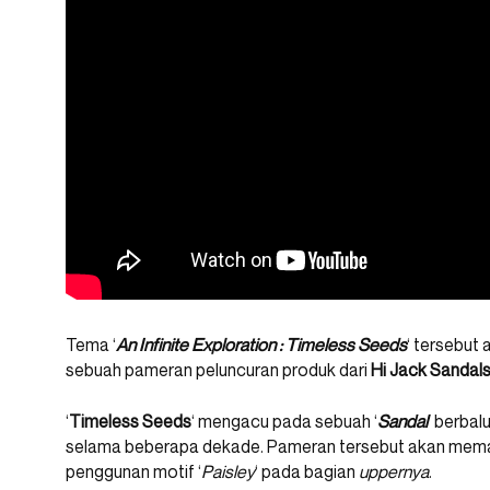
Tema ‘
An Infinite Exploration : Timeless Seeds
‘ tersebut
sebuah pameran peluncuran produk dari
Hi Jack Sandal
‘
Timeless
Seeds
‘ mengacu pada sebuah ‘
Sandal
‘ berbalu
selama beberapa dekade. Pameran tersebut akan me
penggunan motif ‘
Paisley
‘ pada bagian
uppernya
.