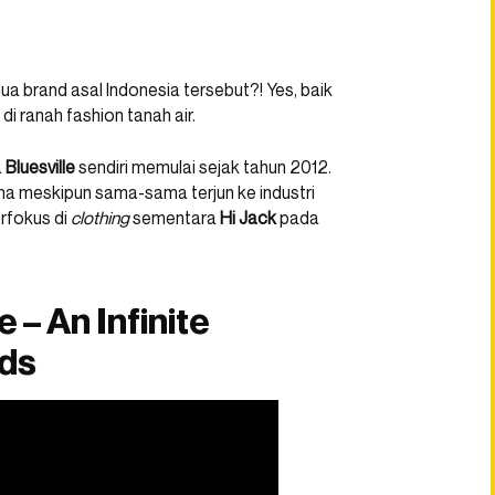
a brand asal Indonesia tersebut?! Yes, baik
i ranah fashion tanah air.
a
Bluesville
sendiri memulai sejak tahun 2012.
ena meskipun sama-sama terjun ke industri
rfokus di
clothing
sementara
Hi Jack
pada
 – An Infinite
eds