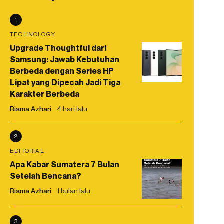
1
TECHNOLOGY
Upgrade Thoughtful dari
Samsung: Jawab Kebutuhan
Berbeda dengan Series HP
Lipat yang Dipecah Jadi Tiga
Karakter Berbeda
Risma Azhari
4 hari lalu
2
EDITORIAL
Apa Kabar Sumatera 7 Bulan
Setelah Bencana?
Risma Azhari
1 bulan lalu
3