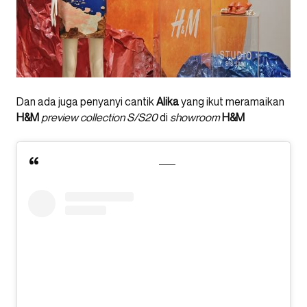
Dan ada juga penyanyi cantik
Alika
yang ikut meramaikan
H&M
preview collection S/S20
di
showroom
H&M