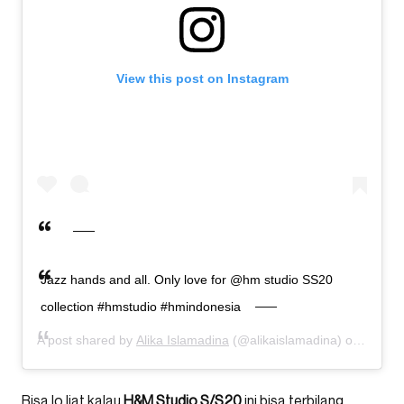
View this post on Instagram
Jazz hands and all. Only love for @hm studio SS20
collection #hmstudio #hmindonesia
A post shared by
Alika Islamadina
(@alikaislamadina) on
Feb 18
Bisa lo liat kalau
H&M Studio S/S20
ini bisa terbilang