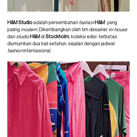
H&M Studio
adalah persembahan
fashion
H&M
yang
paling
modern
. Dikembangkan oleh tim desainer
in
–
house
dari
studio
H&M
di
Stockholm
,
koleksi
edisi terbatas
diumumkan dua kali setahun, sejalan dengan jadwal
fashion
internasional.