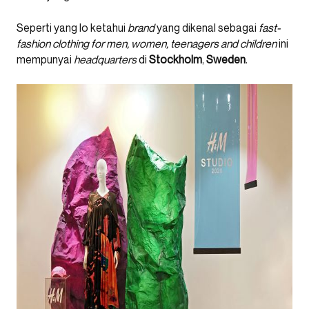
Seperti yang lo ketahui
brand
yang dikenal sebagai
fast-
fashion clothing for men, women, teenagers and children
ini
mempunyai
headquarters
di
Stockholm
,
Sweden
.