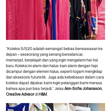
“K
oleksi S/S20 adalah semangat bebas berwawasan ke
depan – seseorang yang
senang
berselancar,
memanjat,
berjelajah
dan yang ingin mengalami hal-hal
baru. Koleksi ini
alami
dan halus: kain alami dengan tepi
dicampur dengan elemen halus, seperti logam mengkilap
dan aksesori
s
futuristik.
Juga
ada kebebasan dalam cara
koleksi dapat dipakai: kami ingin pelanggan kami merasa
bahwa apa pun
bisa terjadi,”
Jelas
Ann-Sofie Johansson,
Creative Advisor
di
H&M
.