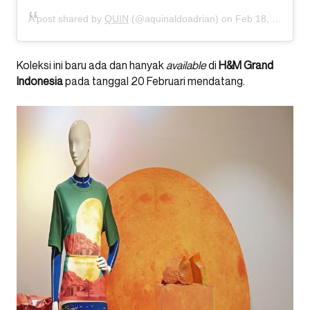
A post shared by
QUIN
(@aquinaldoadrian) on
Feb 18, 2020 at 3:09am PST
Koleksi ini baru ada dan hanyak
available
di
H&M
Grand
Indonesia
pada tanggal 20 Februari mendatang.