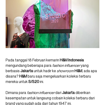
Pada tanggal 18 Februari kemarin
H&M Indonesia
mengundang beberapa para
fashion influencer
yang
berbasis
Jakarta
untuk hadir ke
showroom
H&M
, ada apa
disana?
H&M
baru saja mengeluarkan koleksi terbaru
mereka untuk
S/S20
ini.
Dimana para
fashion influencer
dari
Jakarta
diberikan
kesempatan untuk langsung cobain koleksi terbaru dari
brand yang sudah ada dari tahun 1947 ini.