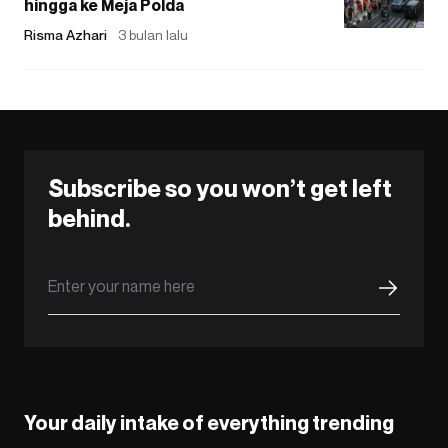
hingga ke Meja Polda
Risma Azhari
3 bulan lalu
Subscribe so you won’t get left
behind.
Your daily intake of everything trending