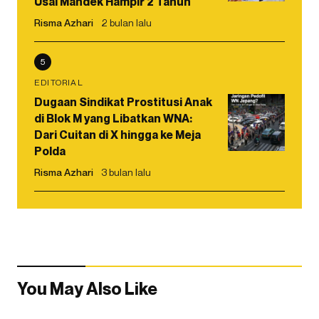
Usai Mandek Hampir 2 Tahun
Risma Azhari
2 bulan lalu
5
EDITORIAL
Dugaan Sindikat Prostitusi Anak
di Blok M yang Libatkan WNA:
Dari Cuitan di X hingga ke Meja
Polda
Risma Azhari
3 bulan lalu
You May Also Like