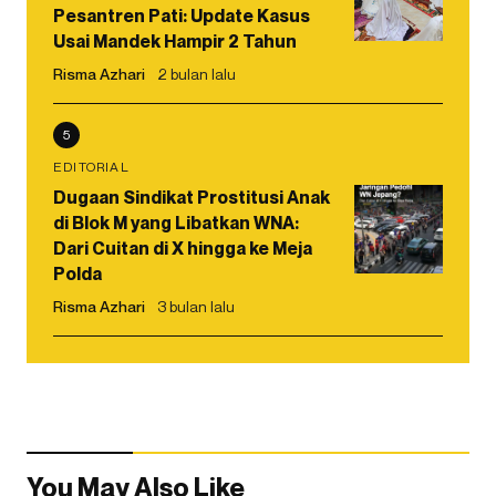
Pesantren Pati: Update Kasus
Usai Mandek Hampir 2 Tahun
Risma Azhari
2 bulan lalu
5
EDITORIAL
Dugaan Sindikat Prostitusi Anak
di Blok M yang Libatkan WNA:
Dari Cuitan di X hingga ke Meja
Polda
Risma Azhari
3 bulan lalu
You May Also Like