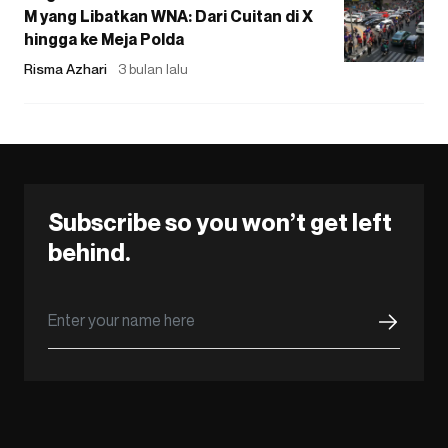
M yang Libatkan WNA: Dari Cuitan di X
hingga ke Meja Polda
Risma Azhari
3 bulan lalu
Subscribe so you won’t get left
behind.