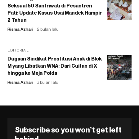
Seksual 50 Santriwati di Pesantren
Pati: Update Kasus Usai Mandek Hampir
2 Tahun
Risma Azhari
2 bulan lalu
EDITORIAL
Dugaan Sindikat Prostitusi Anak di Blok
M yang Libatkan WNA: Dari Cuitan di X
hingga ke Meja Polda
Risma Azhari
3 bulan lalu
Subscribe so you won’t get left