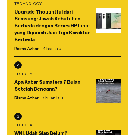
TECHNOLOGY
Upgrade Thoughtful dari
Samsung: Jawab Kebutuhan
Berbeda dengan Series HP Lipat
yang Dipecah Jadi Tiga Karakter
Berbeda
Risma Azhari
4 hari lalu
2
EDITORIAL
Apa Kabar Sumatera 7 Bulan
Setelah Bencana?
Risma Azhari
1 bulan lalu
3
EDITORIAL
WNI, Udah Siap Belum?