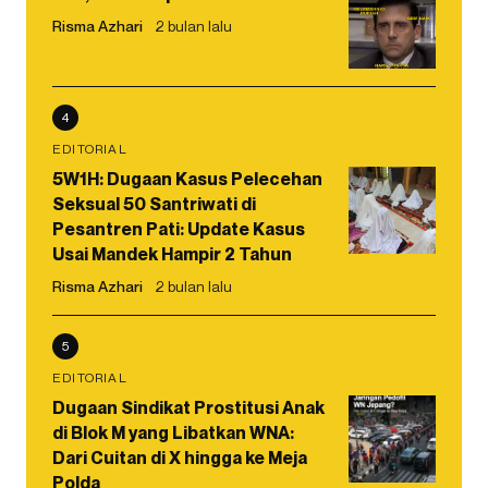
Risma Azhari
2 bulan lalu
4
EDITORIAL
5W1H: Dugaan Kasus Pelecehan
Seksual 50 Santriwati di
Pesantren Pati: Update Kasus
Usai Mandek Hampir 2 Tahun
Risma Azhari
2 bulan lalu
5
EDITORIAL
Dugaan Sindikat Prostitusi Anak
di Blok M yang Libatkan WNA:
Dari Cuitan di X hingga ke Meja
Polda