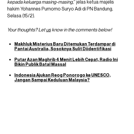
kepada keluarga masing-masing,
” jelas ketua majelis
hakim Yohannes Purnomo Suryo Adi di PN Bandung,
Selasa (15/2).
Your thoughts? Let
us
know in the comments below!
Makhluk Misterius Baru Ditemukan Terdampar di
Pantai Australia, Sosoknya Sulit Diidentifikasi
Putar Azan Maghrib 4 Menit Lebih Cepat, Radio Ini
Bikin Publik Batal Massal
Indonesia Ajukan Reog Ponorogo ke UNESCO,
Jangan Sampai Keduluan Malaysia?