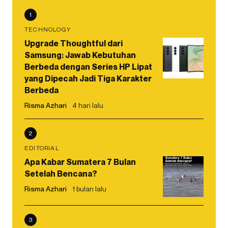
1
TECHNOLOGY
Upgrade Thoughtful dari
Samsung: Jawab Kebutuhan
Berbeda dengan Series HP Lipat
yang Dipecah Jadi Tiga Karakter
Berbeda
Risma Azhari
4 hari lalu
2
EDITORIAL
Apa Kabar Sumatera 7 Bulan
Setelah Bencana?
Risma Azhari
1 bulan lalu
3