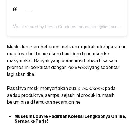
A post shared by Fiesta Condoms Indonesia (@fiestacondoms)
Meski demikian, beberapa netizen ragu kalau ketiga varian
rasa tersebut benar akan dijual dan dipasarkan ke
masyarakat. Banyak yang berasumsi bahwa bisa saja
promosi ini berkaitan dengan
April Fools
yang sebentar
lagi akan tiba.
Pasalnya meski menyertakan dua
e-commerce
pada
setiap produknya, sampai sejauh ini produk itu masih
belum bisa ditemukan secara
online
.
Museum Louvre Hadirkan Koleksi Lengkapnya Online,
Serasa ke Paris!