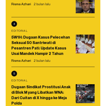
Risma Azhari
2 bulan lalu
4
EDITORIAL
5W1H: Dugaan Kasus Pelecehan
Seksual 50 Santriwati di
Pesantren Pati: Update Kasus
Usai Mandek Hampir 2 Tahun
Risma Azhari
2 bulan lalu
5
EDITORIAL
Dugaan Sindikat Prostitusi Anak
di Blok M yang Libatkan WNA:
Dari Cuitan di X hingga ke Meja
Polda