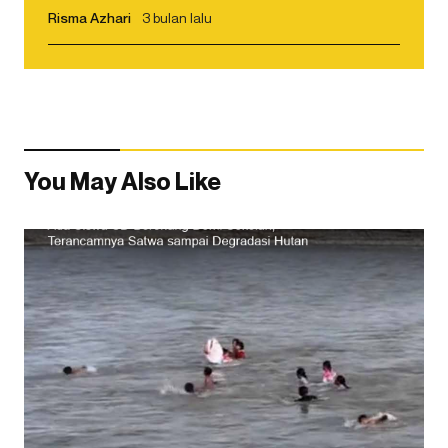
Risma Azhari
3 bulan lalu
You May Also Like