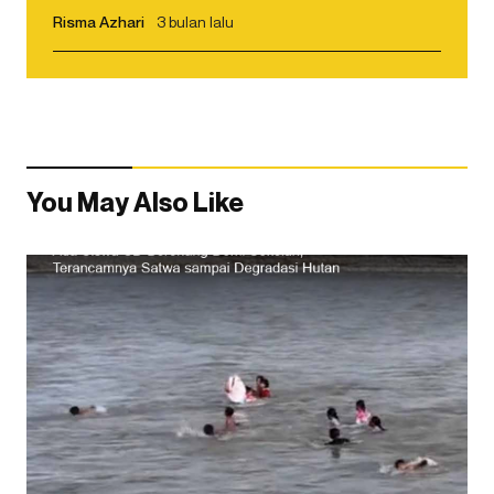
Risma Azhari
3 bulan lalu
You May Also Like