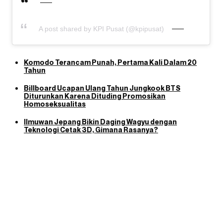
A post shared by KPI Pusat (@kpipusat)
Komodo Terancam Punah, Pertama Kali Dalam 20
Tahun
Billboard Ucapan Ulang Tahun Jungkook BTS
Diturunkan Karena Dituding Promosikan
Homoseksualitas
Ilmuwan Jepang Bikin Daging Wagyu dengan
Teknologi Cetak 3D, Gimana Rasanya?