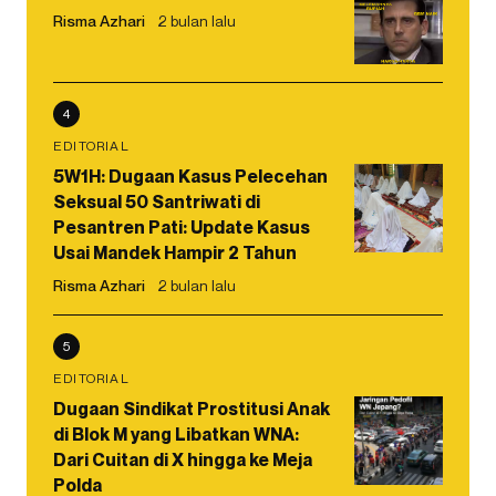
Risma Azhari
2 bulan lalu
4
EDITORIAL
5W1H: Dugaan Kasus Pelecehan
Seksual 50 Santriwati di
Pesantren Pati: Update Kasus
Usai Mandek Hampir 2 Tahun
Risma Azhari
2 bulan lalu
5
EDITORIAL
Dugaan Sindikat Prostitusi Anak
di Blok M yang Libatkan WNA:
Dari Cuitan di X hingga ke Meja
Polda