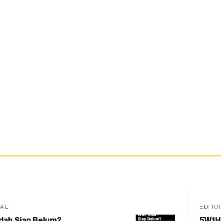
IAL
EDITO
dah Siap Belum?
5W1H