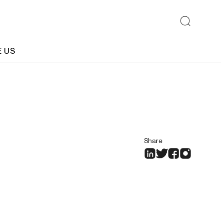
E US
Share