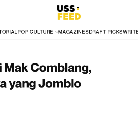
TORIAL
POP CULTURE
MAGAZINES
DRAFT PICKS
WRIT
di Mak Comblang,
a yang Jomblo