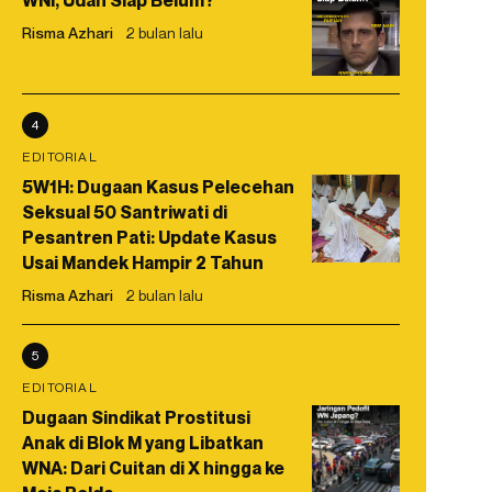
WNI, Udah Siap Belum?
Risma Azhari
2 bulan lalu
4
EDITORIAL
5W1H: Dugaan Kasus Pelecehan
Seksual 50 Santriwati di
Pesantren Pati: Update Kasus
Usai Mandek Hampir 2 Tahun
Risma Azhari
2 bulan lalu
5
EDITORIAL
Dugaan Sindikat Prostitusi
Anak di Blok M yang Libatkan
WNA: Dari Cuitan di X hingga ke