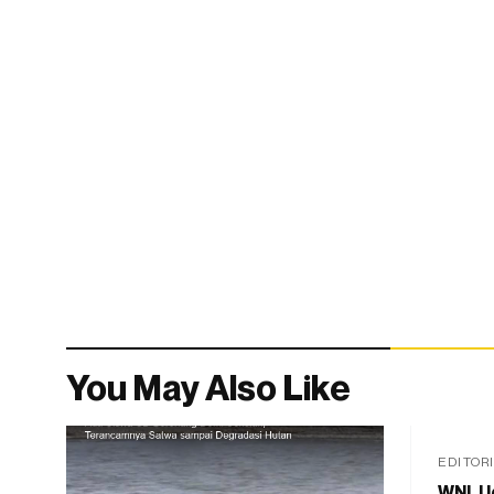
You May Also Like
EDITOR
WNI, U