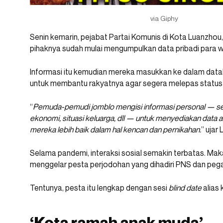
via Giphy
Senin kemarin, pejabat Partai Komunis di Kota Luanzh
pihaknya sudah mulai mengumpulkan data pribadi para 
Informasi itu kemudian mereka masukkan ke dalam databa
untuk membantu rakyatnya agar segera melepas status 
“
Pemuda-pemudi jomblo mengisi informasi personal — sepe
ekonomi, situasi keluarga, dll — untuk menyediakan data a
mereka lebih baik dalam hal kencan dan pernikahan.
” ujar
Selama pandemi, interaksi sosial semakin terbatas. Ma
menggelar pesta perjodohan yang dihadiri PNS dan pe
Tentunya, pesta itu lengkap dengan sesi
blind date
alias 
‘Kota ramah anak muda’