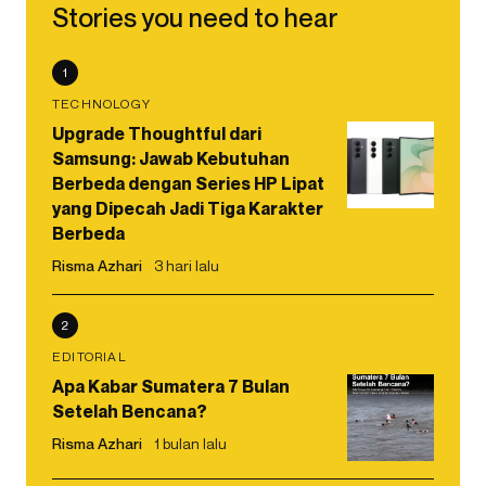
Stories you need to hear
1
TECHNOLOGY
Upgrade Thoughtful dari
Samsung: Jawab Kebutuhan
Berbeda dengan Series HP Lipat
yang Dipecah Jadi Tiga Karakter
Berbeda
Risma Azhari
3 hari lalu
2
EDITORIAL
Apa Kabar Sumatera 7 Bulan
Setelah Bencana?
Risma Azhari
1 bulan lalu