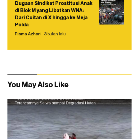
Dugaan Sindikat Prostitusi Anak
di Blok M yang Libatkan WNA:
Dari Cuitan di X hingga ke Meja
Polda
Risma Azhari
3 bulan lalu
You May Also Like