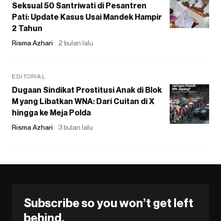
Seksual 50 Santriwati di Pesantren
Pati: Update Kasus Usai Mandek Hampir
2 Tahun
Risma Azhari
2 bulan lalu
EDITORIAL
Dugaan Sindikat Prostitusi Anak di Blok
M yang Libatkan WNA: Dari Cuitan di X
hingga ke Meja Polda
Risma Azhari
3 bulan lalu
Subscribe so you won’t get left
behind.