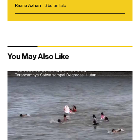
Risma Azhari
3 bulan lalu
You May Also Like