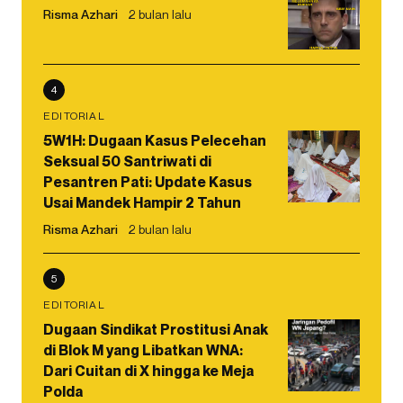
Risma Azhari
2 bulan lalu
4
EDITORIAL
5W1H: Dugaan Kasus Pelecehan
Seksual 50 Santriwati di
Pesantren Pati: Update Kasus
Usai Mandek Hampir 2 Tahun
Risma Azhari
2 bulan lalu
5
EDITORIAL
Dugaan Sindikat Prostitusi Anak
di Blok M yang Libatkan WNA:
Dari Cuitan di X hingga ke Meja
Polda