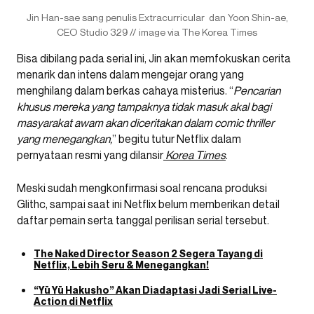
Jin Han-sae sang penulis Extracurricular dan Yoon Shin-ae,
CEO Studio 329 // image via The Korea Times
Bisa dibilang pada serial ini, Jin akan memfokuskan cerita
menarik dan intens dalam mengejar orang yang
menghilang dalam berkas cahaya misterius. “
Pencarian
khusus mereka yang tampaknya tidak masuk akal bagi
masyarakat awam akan diceritakan dalam comic thriller
yang menegangkan,
” begitu tutur Netflix dalam
pernyataan resmi yang dilansir
Korea Times
.
Meski sudah mengkonfirmasi soal rencana produksi
Glithc, sampai saat ini Netflix belum memberikan detail
daftar pemain serta tanggal perilisan serial tersebut.
The Naked Director Season 2 Segera Tayang di
Netflix, Lebih Seru & Menegangkan!
“Yū Yū Hakusho” Akan Diadaptasi Jadi Serial Live-
Action di Netflix