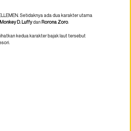
 ELLEMEN. Setidaknya ada dua karakter utama
Monkey D. Luffy
dan
Rorona Zoro
.
hatkan kedua karakter bajak laut tersebut
esori.