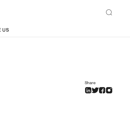
E US
Share