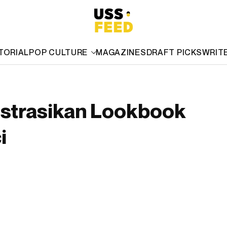
TORIAL
POP CULTURE
MAGAZINES
DRAFT PICKS
WRIT
ustrasikan Lookbook
i