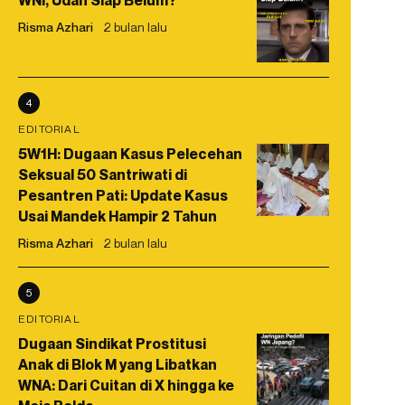
WNI, Udah Siap Belum?
Risma Azhari
2 bulan lalu
4
EDITORIAL
5W1H: Dugaan Kasus Pelecehan
Seksual 50 Santriwati di
Pesantren Pati: Update Kasus
Usai Mandek Hampir 2 Tahun
Risma Azhari
2 bulan lalu
5
EDITORIAL
Dugaan Sindikat Prostitusi
Anak di Blok M yang Libatkan
WNA: Dari Cuitan di X hingga ke