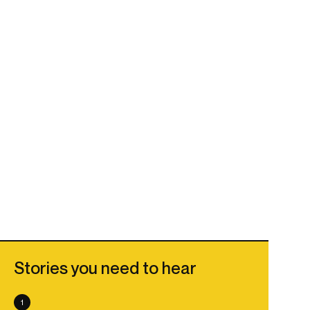
Stories you need to hear
1