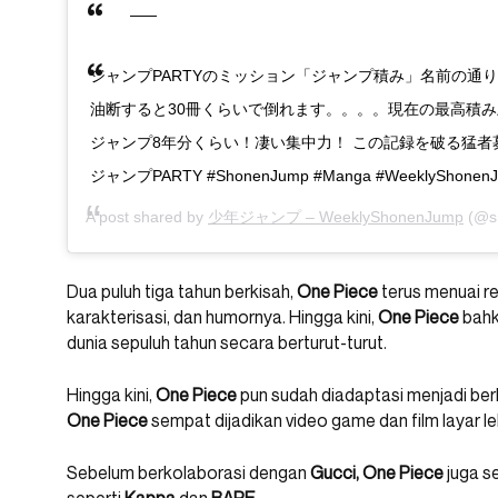
ジャンプPARTYのミッション「ジャンプ積み」名前の通
油断すると30冊くらいで倒れます。。。。現在の最高積み
ジャンプ8年分くらい！凄い集中力！ この記録を破る猛者募集中で
ジャンプPARTY #ShonenJump #Manga #WeeklyShonenJ
A post shared by
少年ジャンプ – WeeklyShonenJump
(@s
Dua puluh tiga tahun berkisah,
One Piece
terus menuai res
karakterisasi, dan humornya. Hingga kini,
One Piece
bahka
dunia sepuluh tahun secara berturut-turut.
Hingga kini,
One Piece
pun sudah diadaptasi menjadi be
One Piece
sempat dijadikan video game dan film layar leb
Sebelum berkolaborasi dengan
Gucci, One Piece
juga s