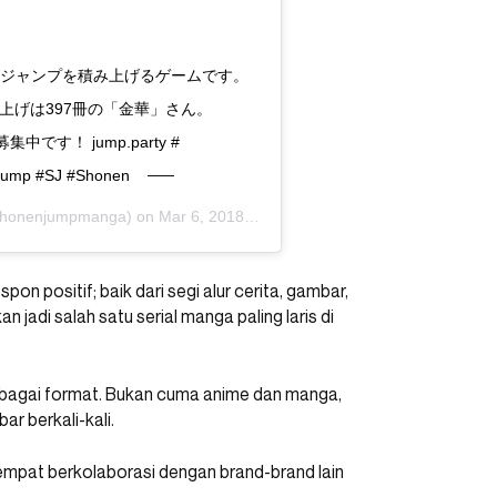
りジャンプを積み上げるゲームです。
上げは397冊の「金華」さん。
す！ jump.party #
ump #SJ #Shonen
honenjumpmanga) on
Mar 6, 2018 at 8:37am PST
pon positif; baik dari segi alur cerita, gambar,
n jadi salah satu serial manga paling laris di
rbagai format. Bukan cuma anime dan manga,
ar berkali-kali.
empat berkolaborasi dengan brand-brand lain