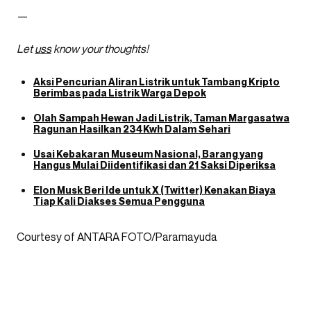
—
Let
uss
know your thoughts!
Aksi Pencurian Aliran Listrik untuk Tambang Kripto
Berimbas pada Listrik Warga Depok
Olah Sampah Hewan Jadi Listrik, Taman Margasatwa
Ragunan Hasilkan 234Kwh Dalam Sehari
Usai Kebakaran Museum Nasional, Barang yang
Hangus Mulai Diidentifikasi dan 21 Saksi Diperiksa
Elon Musk Beri Ide untuk X (Twitter) Kenakan Biaya
Tiap Kali Diakses Semua Pengguna
Courtesy of ANTARA FOTO/Paramayuda