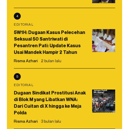
4
EDITORIAL
5W1H: Dugaan Kasus Pelecehan
Seksual 50 Santriwati di
Pesantren Pati: Update Kasus
Usai Mandek Hampir 2 Tahun
Risma Azhari
2 bulan lalu
5
EDITORIAL
Dugaan Sindikat Prostitusi Anak
di Blok M yang Libatkan WNA:
Dari Cuitan di X hingga ke Meja
Polda
Risma Azhari
3 bulan lalu