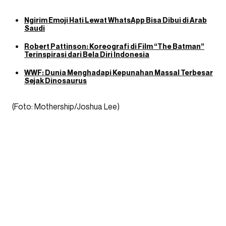
Ngirim Emoji Hati Lewat WhatsApp Bisa Dibui di Arab
Saudi
Robert Pattinson: Koreografi di Film “The Batman”
Terinspirasi dari Bela Diri Indonesia
WWF: Dunia Menghadapi Kepunahan Massal Terbesar
Sejak Dinosaurus
(Foto: Mothership/Joshua Lee)