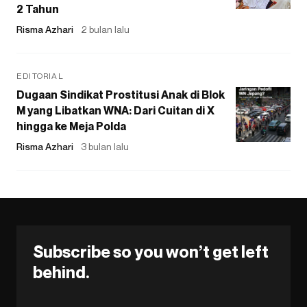
2 Tahun
Risma Azhari
2 bulan lalu
EDITORIAL
Dugaan Sindikat Prostitusi Anak di Blok
M yang Libatkan WNA: Dari Cuitan di X
hingga ke Meja Polda
Risma Azhari
3 bulan lalu
Subscribe so you won’t get left
behind.