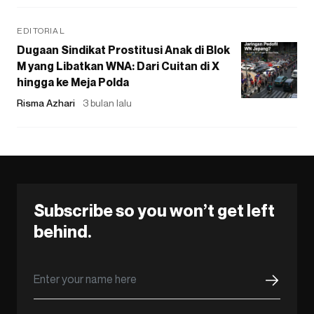
EDITORIAL
Dugaan Sindikat Prostitusi Anak di Blok
M yang Libatkan WNA: Dari Cuitan di X
hingga ke Meja Polda
Risma Azhari
3 bulan lalu
Subscribe so you won’t get left
behind.