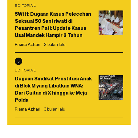
EDITORIAL
5W1H: Dugaan Kasus Pelecehan
Seksual 50 Santriwati di
Pesantren Pati: Update Kasus
Usai Mandek Hampir 2 Tahun
Risma Azhari
2 bulan lalu
5
EDITORIAL
Dugaan Sindikat Prostitusi Anak
di Blok M yang Libatkan WNA:
Dari Cuitan di X hingga ke Meja
Polda
Risma Azhari
3 bulan lalu