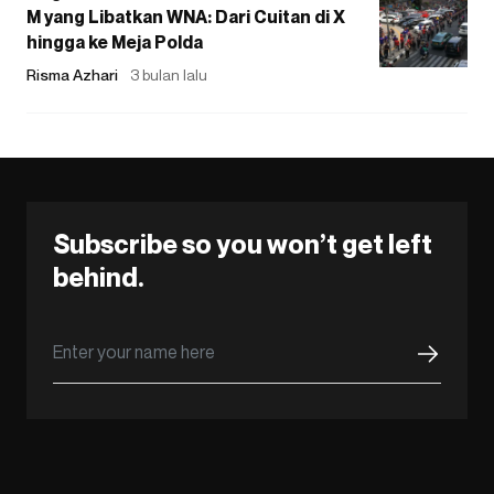
M yang Libatkan WNA: Dari Cuitan di X
hingga ke Meja Polda
Risma Azhari
3 bulan lalu
Subscribe so you won’t get left
behind.