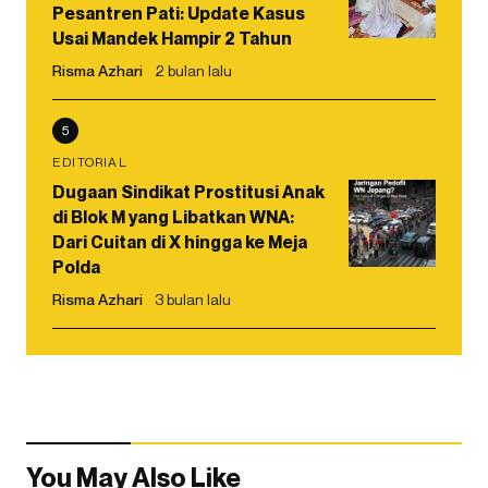
Pesantren Pati: Update Kasus
Usai Mandek Hampir 2 Tahun
Risma Azhari
2 bulan lalu
5
EDITORIAL
Dugaan Sindikat Prostitusi Anak
di Blok M yang Libatkan WNA:
Dari Cuitan di X hingga ke Meja
Polda
Risma Azhari
3 bulan lalu
You May Also Like