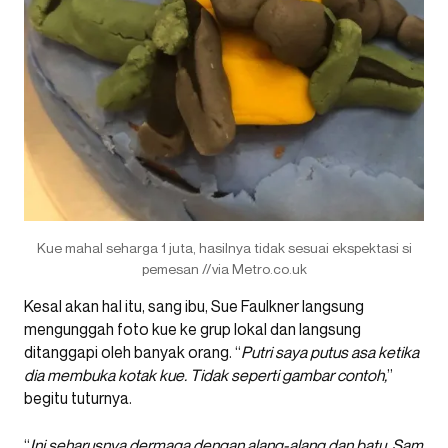
Kue mahal seharga 1 juta, hasilnya tidak sesuai ekspektasi si
pemesan //via Metro.co.uk
Kesal akan hal itu, sang ibu, Sue Faulkner langsung
mengunggah foto kue ke grup lokal dan langsung
ditanggapi oleh banyak orang. “
Putri saya putus asa ketika
dia membuka kotak kue. Tidak seperti gambar contoh,
”
begitu tuturnya.
“
Ini seharusnya dermaga dengan alang-alang dan batu. Sam