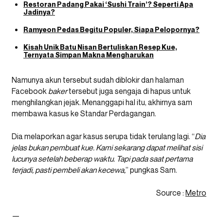
Restoran Padang Pakai ‘Sushi Train’? Seperti Apa
Jadinya?
Ramyeon Pedas Begitu Populer, Siapa Pelopornya?
Kisah Unik Batu Nisan Bertuliskan Resep Kue,
Ternyata Simpan Makna Mengharukan
Namunya akun tersebut sudah diblokir dan halaman
Facebook
baker
tersebut juga sengaja di hapus untuk
menghilangkan jejak. Menanggapi hal itu, akhirnya sam
membawa kasus ke Standar Perdagangan.
Dia melaporkan agar kasus serupa tidak terulang lagi. “
Dia
jelas bukan pembuat kue. Kami sekarang dapat melihat sisi
lucunya setelah beberap waktu. Tapi pada saat pertama
terjadi, pasti pembeli akan kecewa,
” pungkas Sam.
Source :
Metro
—