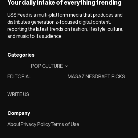
Your daily intake of everything trending
USS Feed is a multi-platform media that produces and
distributes generation z-focused digital content,
reporting the latest trends on fashion, lifestyle, culture,
and music to its audience.
Categories
POP CULTURE
EDITORIAL
MAGAZINES
DRAFT PICKS
WRITE US
Company
About
Privacy Policy
Terms of Use