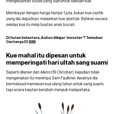
mengeluarkan
kocek
yang
wah
untuk sebuah kue.
Membayar dengan harga hampir 1 juta, bukan kue cantik
yang dia dapatkan, melainkan kue abstrak. Bahkan secara
sekilas kue itu mirip buatan anak bocah.
Di hutan belantara, Aulion dikejar ‘monster’? Temukan
Ceritanya DI
SINI
Kue mahal itu dipesan untuk
memperingati hari ultah sang suami
Seperti dilansir dari
Metro
(19 Oktober), kejadian tidak
mengenakan itu menimpa Sam Faulkner. Awalnya dia
bermaksud memesan kue ulang tahun untuk sang suami,
tapi acara kejutan berubah menjadi malapetaka.