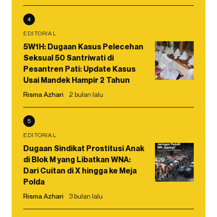
4
EDITORIAL
5W1H: Dugaan Kasus Pelecehan
Seksual 50 Santriwati di
Pesantren Pati: Update Kasus
Usai Mandek Hampir 2 Tahun
Risma Azhari
2 bulan lalu
5
EDITORIAL
Dugaan Sindikat Prostitusi Anak
di Blok M yang Libatkan WNA:
Dari Cuitan di X hingga ke Meja
Polda
Risma Azhari
3 bulan lalu