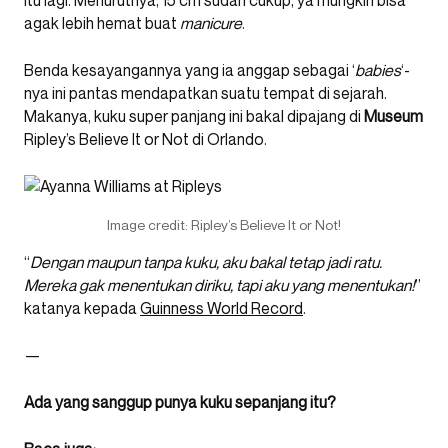
itu lagi. Menurutnya, 15 cm sudah cukup, ya mungkin bisa
agak lebih hemat buat
manicure
.
Benda kesayangannya yang ia anggap sebagai ‘
babies
‘-
nya ini pantas mendapatkan suatu tempat di sejarah.
Makanya, kuku super panjang ini bakal dipajang di
Museum
Ripley’s Believe It or Not di Orlando.
Image credit: Ripley’s Believe It or Not!
“
Dengan maupun tanpa kuku, aku bakal tetap jadi ratu.
Mereka gak menentukan diriku, tapi aku yang menentukan!
”
katanya kepada
Guinness World Record
.
—
Ada yang sanggup punya kuku sepanjang itu?