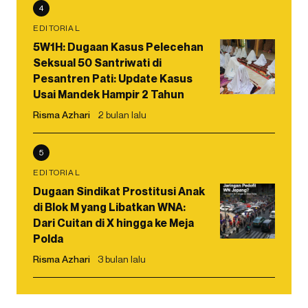
4
EDITORIAL
5W1H: Dugaan Kasus Pelecehan
Seksual 50 Santriwati di
Pesantren Pati: Update Kasus
Usai Mandek Hampir 2 Tahun
Risma Azhari
2 bulan lalu
5
EDITORIAL
Dugaan Sindikat Prostitusi Anak
di Blok M yang Libatkan WNA:
Dari Cuitan di X hingga ke Meja
Polda
Risma Azhari
3 bulan lalu