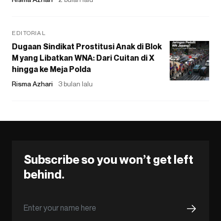
EDITORIAL
Dugaan Sindikat Prostitusi Anak di Blok
M yang Libatkan WNA: Dari Cuitan di X
hingga ke Meja Polda
Risma Azhari
3 bulan lalu
Subscribe so you won’t get left
behind.