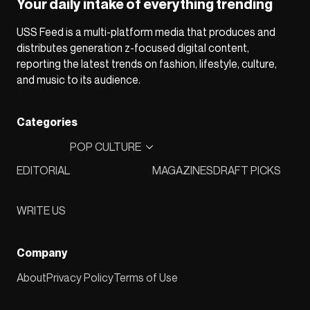
Your daily intake of everything trending
USS Feed is a multi-platform media that produces and
distributes generation z-focused digital content,
reporting the latest trends on fashion, lifestyle, culture,
and music to its audience.
Categories
POP CULTURE
EDITORIAL
MAGAZINES
DRAFT PICKS
WRITE US
Company
About
Privacy Policy
Terms of Use