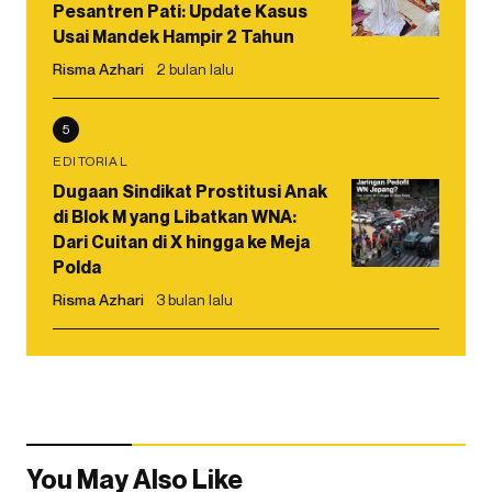
Pesantren Pati: Update Kasus
Usai Mandek Hampir 2 Tahun
Risma Azhari
2 bulan lalu
5
EDITORIAL
Dugaan Sindikat Prostitusi Anak
di Blok M yang Libatkan WNA:
Dari Cuitan di X hingga ke Meja
Polda
Risma Azhari
3 bulan lalu
You May Also Like