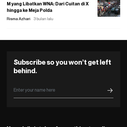
M yang Libatkan WNA: Dari Cuitan di X
hingga ke Meja Polda
Risma Azhari
3 bulan lalu
Subscribe so you won’t get left
behind.