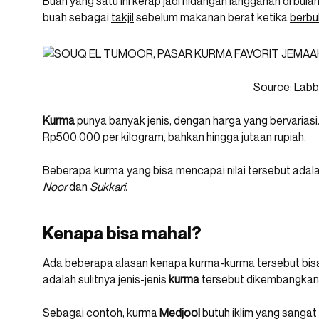
Buah yang satu ini kerap jadi hidangan langganan di bul
buah sebagai
takjil
sebelum makanan berat ketika
berbu
Source: Labb
Kurma
punya banyak jenis, dengan harga yang bervarias
Rp500.000 per kilogram, bahkan hingga jutaan rupiah.
Beberapa kurma yang bisa mencapai nilai tersebut adala
Noor
dan
Sukkari
.
Kenapa bisa mahal?
Ada beberapa alasan kenapa kurma-kurma tersebut bisa 
adalah sulitnya jenis-jenis
kurma
tersebut dikembangkan
Sebagai contoh, kurma
Medjool
butuh iklim yang sangat