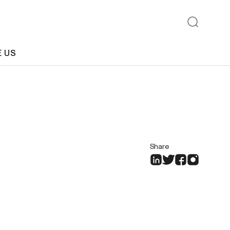
E US
Share