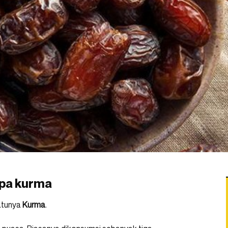
npa kurma
satunya
Kurma
.