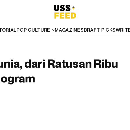
TORIAL
POP CULTURE
MAGAZINES
DRAFT PICKS
WRIT
nia, dari Ratusan Ribu
ilogram