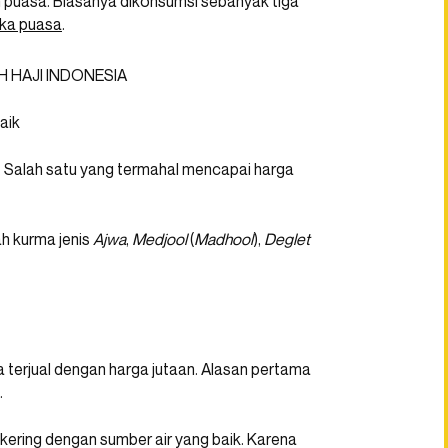
an puasa. Biasanya dikonsumsi sebanyak tiga
ka puasa
.
aik
i. Salah satu yang termahal mencapai harga
h kurma jenis
Ajwa
,
Medjool
(
Madhool
),
Deglet
terjual dengan harga jutaan. Alasan pertama
.
 kering dengan sumber air yang baik. Karena