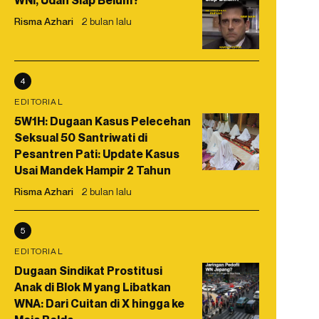
WNI, Udah Siap Belum?
Risma Azhari
2 bulan lalu
4
EDITORIAL
5W1H: Dugaan Kasus Pelecehan
Seksual 50 Santriwati di
Pesantren Pati: Update Kasus
Usai Mandek Hampir 2 Tahun
Risma Azhari
2 bulan lalu
5
EDITORIAL
Dugaan Sindikat Prostitusi
Anak di Blok M yang Libatkan
WNA: Dari Cuitan di X hingga ke