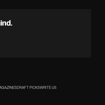
ind.
AGAZINES
DRAFT PICKS
WRITE US