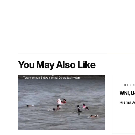
You May Also Like
EDITOR
WNI, U
Risma A