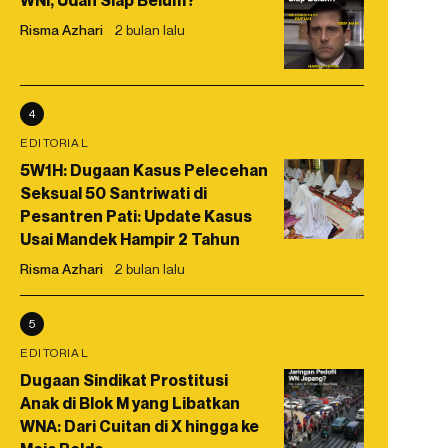
WNI, Udah Siap Belum?
Risma Azhari
2 bulan lalu
4
EDITORIAL
5W1H: Dugaan Kasus Pelecehan
Seksual 50 Santriwati di
Pesantren Pati: Update Kasus
Usai Mandek Hampir 2 Tahun
Risma Azhari
2 bulan lalu
5
EDITORIAL
Dugaan Sindikat Prostitusi
Anak di Blok M yang Libatkan
WNA: Dari Cuitan di X hingga ke