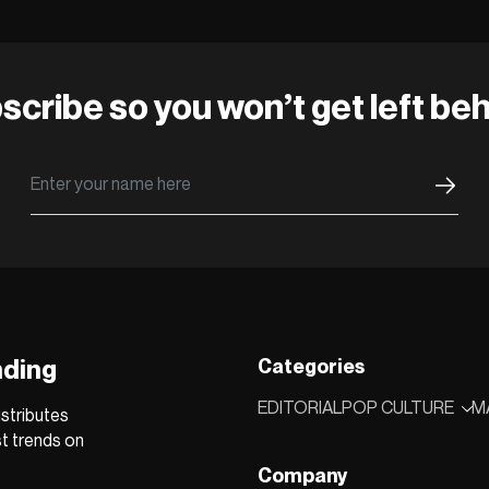
scribe so you won’t get left beh
nding
Categories
EDITORIAL
POP CULTURE
M
stributes
st trends on
Company