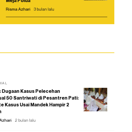
Meja Polda
Risma Azhari
3 bulan lalu
RIAL
: Dugaan Kasus Pelecehan
al 50 Santriwati di Pesantren Pati:
e Kasus Usai Mandek Hampir 2
n
Azhari
2 bulan lalu