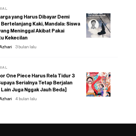
RIAL
arga yang Harus Dibayar Demi
 Bertelanjang Kaki, Mandala: Siswa
ang Meninggal Akibat Pakai
u Kekecilan
Azhari
3 bulan lalu
RIAL
or One Piece Harus Rela Tidur 3
upaya Serialnya Tetap Berjalan
 Lain Juga Nggak Jauh Beda]
Azhari
4 bulan lalu