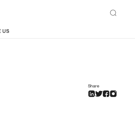
E US
Share