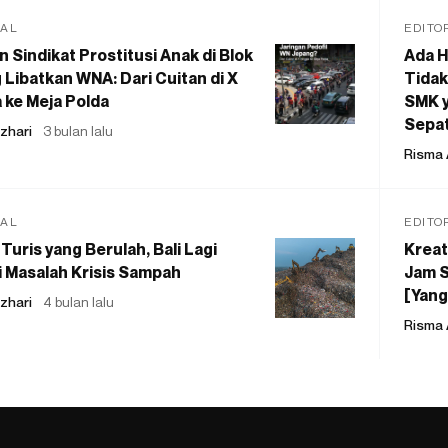
IAL
EDITO
 Sindikat Prostitusi Anak di Blok
Ada H
 Libatkan WNA: Dari Cuitan di X
Tidak
 ke Meja Polda
SMK y
Sepat
zhari
3 bulan lalu
Risma 
IAL
EDITO
Turis yang Berulah, Bali Lagi
Kreat
 Masalah Krisis Sampah
Jam S
[Yang
zhari
4 bulan lalu
Risma 