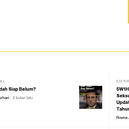
IAL
EDITO
dah Siap Belum?
5W1H
Seksu
zhari
2 bulan lalu
Updat
Tahu
Risma 