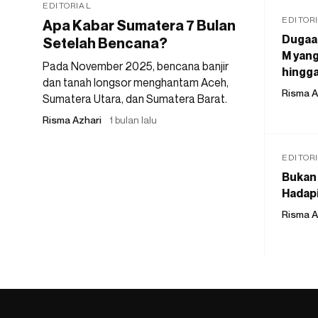
EDITORIAL
EDITOR
Apa Kabar Sumatera 7 Bulan
Dugaan
Setelah Bencana?
M yang
Pada November 2025, bencana banjir
hingga
dan tanah longsor menghantam Aceh,
Risma A
Sumatera Utara, dan Sumatera Barat.
Risma Azhari
1 bulan lalu
EDITOR
Bukan 
Hadapi
Risma A