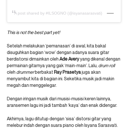
A post shared by #ILSOGNO (@isyanasarasvati)
This is not the best part yet!
Setelah melakukan ‘pemanasan’ di awal, kita bakal
disuguhkan bagian ‘wow’ dengan adanya suara gitar
berdistorsi dimainkan oleh
Ade Avery
yang dikenal dengan
permainan gitarnya yang gak ‘main-main’. Lalu,
drum roll
oleh
drummer
berbakat
Ray Prasetya
juga akan
menyambut kita di bagian ini. Seketika musik jadi makin
megah dan menggelegar.
Dengan iringan musik dari musisi-musisi keren lainnya,
aransemen lagu ini jadi tambah ‘kaya’ dan enak didengar.
Akhirnya, lagu ditutup dengan ‘sisa’ distorsi gitar yang
melebur indah dengan suara piano oleh Isyana Sarasvati.