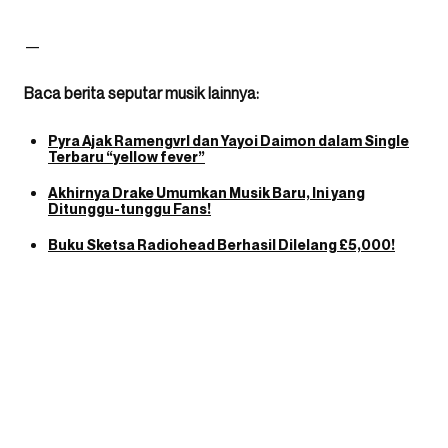
—
Baca berita seputar musik lainnya:
Pyra Ajak Ramengvrl dan Yayoi Daimon dalam Single
Terbaru “yellow fever”
Akhirnya Drake Umumkan Musik Baru, Ini yang
Ditunggu-tunggu Fans!
Buku Sketsa Radiohead Berhasil Dilelang £5,000!