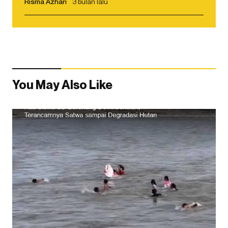
Risma Azhari
3 bulan lalu
You May Also Like