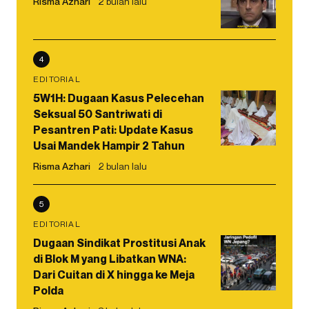
Risma Azhari
2 bulan lalu
4
EDITORIAL
5W1H: Dugaan Kasus Pelecehan
Seksual 50 Santriwati di
Pesantren Pati: Update Kasus
Usai Mandek Hampir 2 Tahun
Risma Azhari
2 bulan lalu
5
EDITORIAL
Dugaan Sindikat Prostitusi Anak
di Blok M yang Libatkan WNA:
Dari Cuitan di X hingga ke Meja
Polda