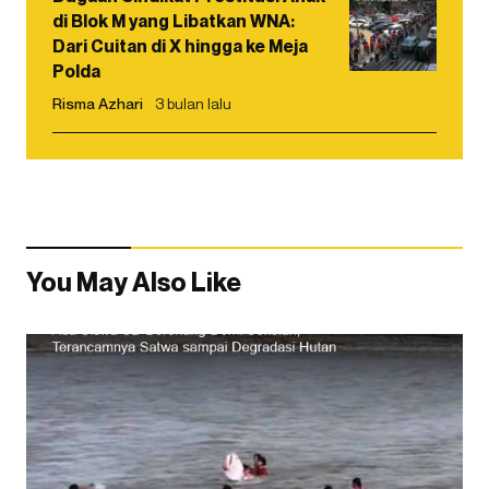
di Blok M yang Libatkan WNA:
Dari Cuitan di X hingga ke Meja
Polda
Risma Azhari
3 bulan lalu
You May Also Like