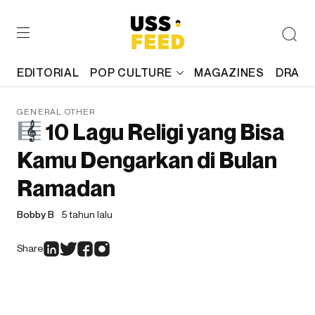
EDITORIAL
POP CULTURE
MAGAZINES
DRAFT
GENERAL OTHER
10 Lagu Religi yang Bisa
Kamu Dengarkan di Bulan
Ramadan
Bobby B
5 tahun lalu
Share