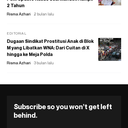
2 Tahun
Risma Azhari
2 bulan lalu
EDITORIAL
Dugaan Sindikat Prostitusi Anak di Blok
M yang Libatkan WNA: Dari Cuitan di X
hingga ke Meja Polda
Risma Azhari
3 bulan lalu
Subscribe so you won’t get left
behind.