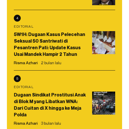
4
EDITORIAL
5W1H: Dugaan Kasus Pelecehan
Seksual 50 Santriwati di
Pesantren Pati: Update Kasus
Usai Mandek Hampir 2 Tahun
Risma Azhari
2 bulan lalu
5
EDITORIAL
Dugaan Sindikat Prostitusi Anak
di Blok M yang Libatkan WNA:
Dari Cuitan di X hingga ke Meja
Polda
Risma Azhari
3 bulan lalu