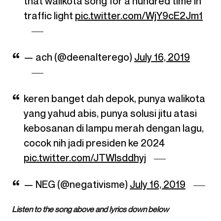
that walikota song for a hundred time in
traffic light
pic.twitter.com/WjY9cE2Jm1
— ach (@deenalterego)
July 16, 2019
keren banget dah depok, punya walikota
yang yahud abis, punya solusi jitu atasi
kebosanan di lampu merah dengan lagu,
cocok nih jadi presiden ke 2024
pic.twitter.com/JTWlsddhyj
— NEG (@negativisme)
July 16, 2019
Listen to the song above and lyrics down below