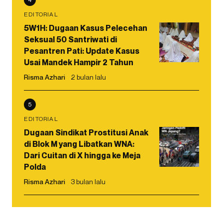
EDITORIAL
5W1H: Dugaan Kasus Pelecehan
Seksual 50 Santriwati di
Pesantren Pati: Update Kasus
Usai Mandek Hampir 2 Tahun
Risma Azhari
2 bulan lalu
5
EDITORIAL
Dugaan Sindikat Prostitusi Anak
di Blok M yang Libatkan WNA:
Dari Cuitan di X hingga ke Meja
Polda
Risma Azhari
3 bulan lalu