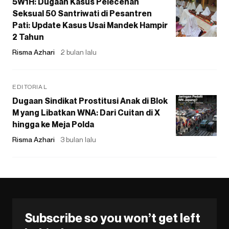
5W1H: Dugaan Kasus Pelecehan
Seksual 50 Santriwati di Pesantren
Pati: Update Kasus Usai Mandek Hampir
2 Tahun
Risma Azhari
2 bulan lalu
EDITORIAL
Dugaan Sindikat Prostitusi Anak di Blok
M yang Libatkan WNA: Dari Cuitan di X
hingga ke Meja Polda
Risma Azhari
3 bulan lalu
Subscribe so you won’t get left