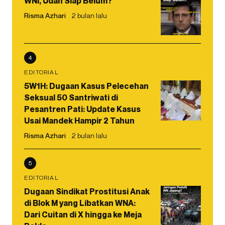
WNI, Udah Siap Belum?
Risma Azhari
2 bulan lalu
4
EDITORIAL
5W1H: Dugaan Kasus Pelecehan
Seksual 50 Santriwati di
Pesantren Pati: Update Kasus
Usai Mandek Hampir 2 Tahun
Risma Azhari
2 bulan lalu
5
EDITORIAL
Dugaan Sindikat Prostitusi Anak
di Blok M yang Libatkan WNA:
Dari Cuitan di X hingga ke Meja