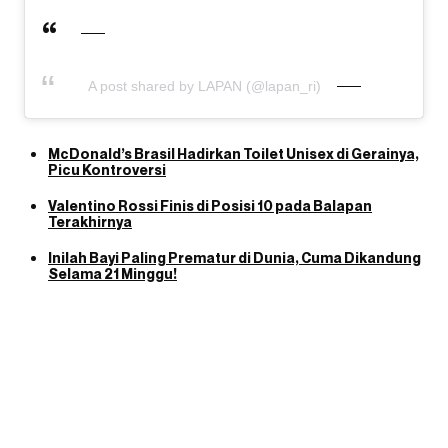
A post shared by LAPAN (@lapan_ri)
McDonald’s Brasil Hadirkan Toilet Unisex di Gerainya,
Picu Kontroversi
Valentino Rossi Finis di Posisi 10 pada Balapan
Terakhirnya
Inilah Bayi Paling Prematur di Dunia, Cuma Dikandung
Selama 21 Minggu!