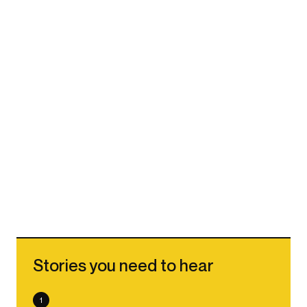
Stories you need to hear
1