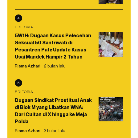
4
EDITORIAL
5W1H: Dugaan Kasus Pelecehan
Seksual 50 Santriwati di
Pesantren Pati: Update Kasus
Usai Mandek Hampir 2 Tahun
Risma Azhari
2 bulan lalu
5
EDITORIAL
Dugaan Sindikat Prostitusi Anak
di Blok M yang Libatkan WNA:
Dari Cuitan di X hingga ke Meja
Polda
Risma Azhari
3 bulan lalu