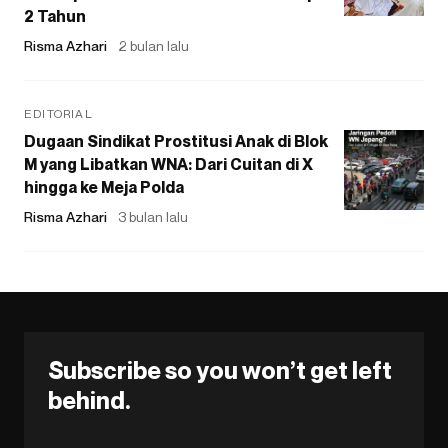
2 Tahun
Risma Azhari
2 bulan lalu
EDITORIAL
Dugaan Sindikat Prostitusi Anak di Blok
M yang Libatkan WNA: Dari Cuitan di X
hingga ke Meja Polda
Risma Azhari
3 bulan lalu
Subscribe so you won’t get left
behind.