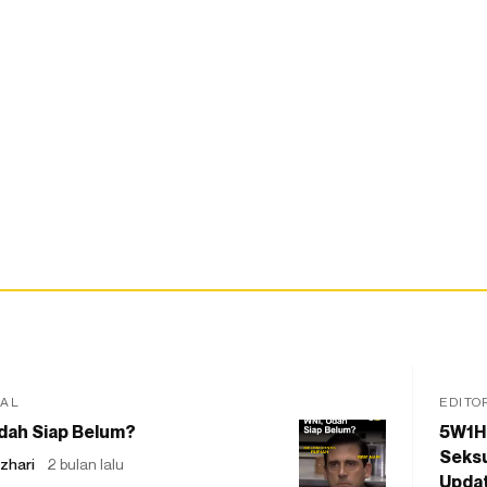
IAL
EDITO
dah Siap Belum?
5W1H
Seksu
zhari
2 bulan lalu
Updat