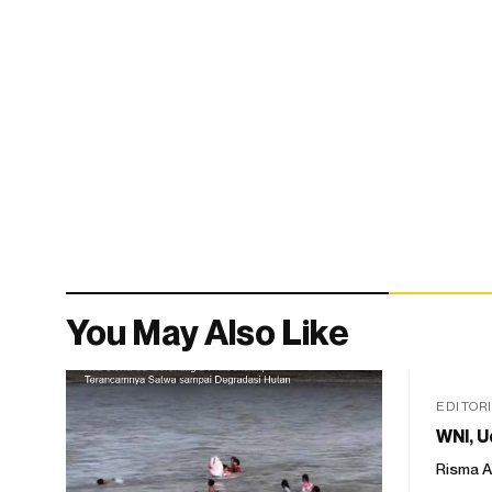
You May Also Like
EDITOR
WNI, U
Risma A