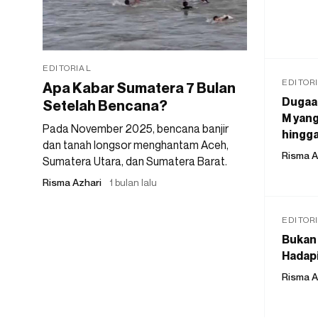
EDITORIAL
EDITOR
Apa Kabar Sumatera 7 Bulan
Dugaan
Setelah Bencana?
M yang
Pada November 2025, bencana banjir
hingga
dan tanah longsor menghantam Aceh,
Risma A
Sumatera Utara, dan Sumatera Barat.
Risma Azhari
1 bulan lalu
EDITOR
Bukan 
Hadapi
Risma A