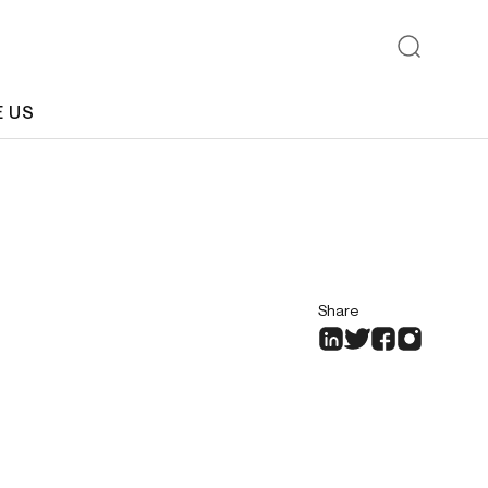
E US
Share