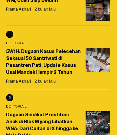
WNI, Udah Siap Belum?
Risma Azhari
2 bulan lalu
4
EDITORIAL
5W1H: Dugaan Kasus Pelecehan
Seksual 50 Santriwati di
Pesantren Pati: Update Kasus
Usai Mandek Hampir 2 Tahun
Risma Azhari
2 bulan lalu
5
EDITORIAL
Dugaan Sindikat Prostitusi
Anak di Blok M yang Libatkan
WNA: Dari Cuitan di X hingga ke