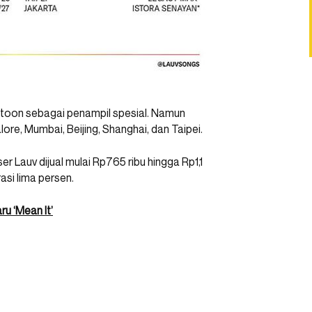
oon sebagai penampil spesial. Namun
re, Mumbai, Beijing, Shanghai, dan Taipei.
 Lauv dijual mulai Rp765 ribu hingga Rp1,1
asi lima persen.
u ‘Mean It’