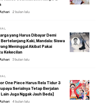
n
Azhari
2 bulan lalu
RIAL
arga yang Harus Dibayar Demi
 Bertelanjang Kaki, Mandala: Siswa
ang Meninggal Akibat Pakai
u Kekecilan
Azhari
3 bulan lalu
RIAL
or One Piece Harus Rela Tidur 3
upaya Serialnya Tetap Berjalan
 Lain Juga Nggak Jauh Beda]
Azhari
4 bulan lalu