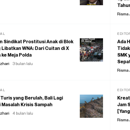
Tahu
Risma 
IAL
EDITO
 Sindikat Prostitusi Anak di Blok
Ada H
 Libatkan WNA: Dari Cuitan di X
Tidak
 ke Meja Polda
SMK y
Sepat
zhari
3 bulan lalu
Risma 
IAL
EDITO
Turis yang Berulah, Bali Lagi
Kreat
 Masalah Krisis Sampah
Jam S
[Yang
zhari
4 bulan lalu
Risma 