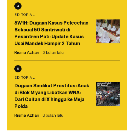
4
EDITORIAL
5W1H: Dugaan Kasus Pelecehan
Seksual 50 Santriwati di
Pesantren Pati: Update Kasus
Usai Mandek Hampir 2 Tahun
Risma Azhari
2 bulan lalu
5
EDITORIAL
Dugaan Sindikat Prostitusi Anak
di Blok M yang Libatkan WNA:
Dari Cuitan di X hingga ke Meja
Polda
Risma Azhari
3 bulan lalu