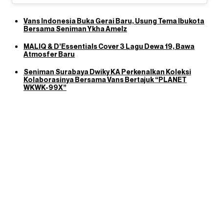
Vans Indonesia Buka Gerai Baru, Usung Tema Ibukota
Bersama Seniman Ykha Amelz
MALIQ & D’Essentials Cover 3 Lagu Dewa 19, Bawa
Atmosfer Baru
Seniman Surabaya Dwiky KA Perkenalkan Koleksi
Kolaborasinya Bersama Vans Bertajuk “PLANET
WKWK-99X”