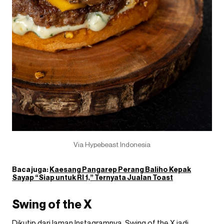
Via Hypebeast Indonesia
Baca juga:
Kaesang Pangarep Perang Baliho Kepak
Sayap “Siap untuk RI 1,” Ternyata Jualan Toast
Swing of the X
Dikutip dari laman Instagramnya, Swing of the X jadi