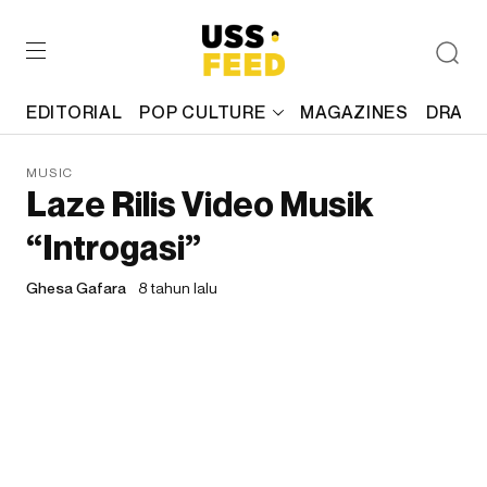
EDITORIAL
POP CULTURE
MAGAZINES
DRAFT
MUSIC
Laze Rilis Video Musik
“Introgasi”
Ghesa Gafara
8 tahun lalu