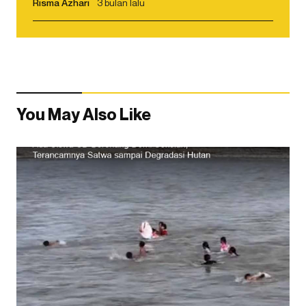
Risma Azhari
3 bulan lalu
You May Also Like