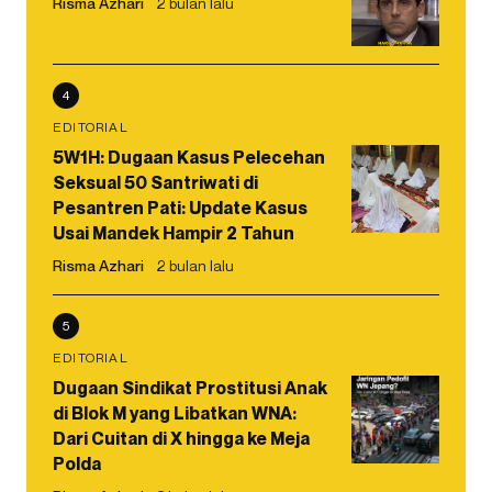
Risma Azhari
2 bulan lalu
4
EDITORIAL
5W1H: Dugaan Kasus Pelecehan
Seksual 50 Santriwati di
Pesantren Pati: Update Kasus
Usai Mandek Hampir 2 Tahun
Risma Azhari
2 bulan lalu
5
EDITORIAL
Dugaan Sindikat Prostitusi Anak
di Blok M yang Libatkan WNA:
Dari Cuitan di X hingga ke Meja
Polda