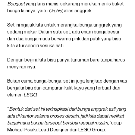
Bouquet
yang laris manis, sekarang mereka merilis buket
bunga lainnya, yaitu
Orchid
, alias anggrek.
Set ini ngajak kita untuk merangkai bunga anggrek yang
sedang mekar. Dalam satu set, ada enam bunga besar
dan dua bunga muda berwarna pink dan putih yang bisa
kita atur sendiri sesuka hati.
Dengan begini, kita bisa punya tanaman baru tanpa harus
menyiramnya.
Bukan cuma bunga-bunga, set ini juga lengkap dengan vas
bergalur biru dan campuran kulit kayu yang terbuat dari
elemen
LEGO.
“
Bentuk dari set ini terinspirasi dari bunga anggrek asli yang
ada di kantor selama proses desain, jadi kita dapat melihat
bagaimana bunga tersebut berubah sesuai musim,”
ucap
Michael Psiaki, Lead Designer dari LEGO Group.