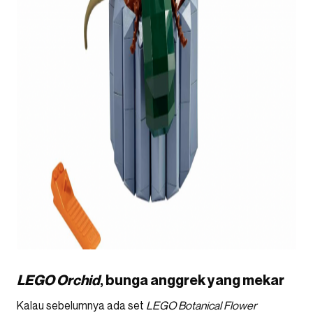
LEGO Orchid
, bunga anggrek yang mekar
Kalau sebelumnya ada set
LEGO Botanical Flower