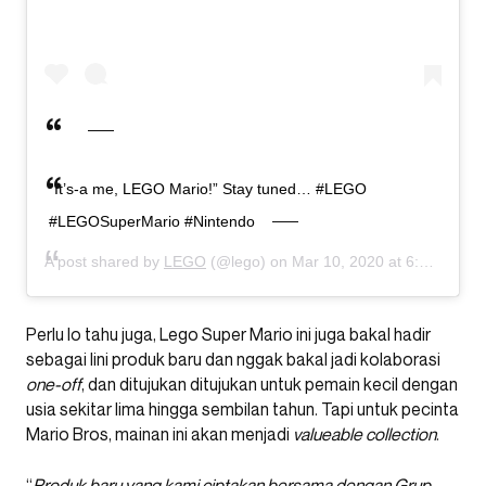
“It’s-a me, LEGO Mario!” Stay tuned… #LEGO
#LEGOSuperMario #Nintendo
A post shared by
LEGO
(@lego) on
Mar 10, 2020 at 6:00am PDT
Perlu lo tahu juga, Lego Super Mario ini juga bakal hadir
sebagai lini produk baru dan nggak bakal jadi kolaborasi
one-off
, dan ditujukan ditujukan untuk pemain kecil dengan
usia sekitar lima hingga sembilan tahun. Tapi untuk pecinta
Mario Bros, mainan ini akan menjadi
valueable collection
.
“
Produk baru yang kami ciptakan bersama dengan Grup