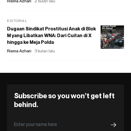
Risma Azhari
2 bulan lalu
EDITORIAL
Dugaan Sindikat Prostitusi Anak di Blok
M yang Libatkan WNA: Dari Cuitan di X
hingga ke Meja Polda
Risma Azhari
3 bulan lalu
Subscribe so you won’t get left
behind.