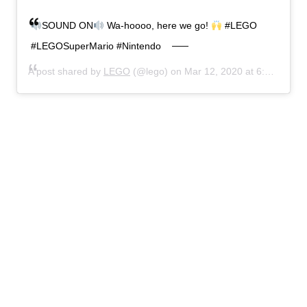
SOUND ON
Wa-hoooo, here we go!
#LEGO
#LEGOSuperMario #Nintendo
A post shared by
LEGO
(@lego) on
Mar 12, 2020 at 6:01am PDT