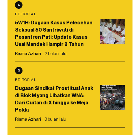
4
EDITORIAL
5W1H: Dugaan Kasus Pelecehan
Seksual 50 Santriwati di
Pesantren Pati: Update Kasus
Usai Mandek Hampir 2 Tahun
Risma Azhari
2 bulan lalu
5
EDITORIAL
Dugaan Sindikat Prostitusi Anak
di Blok M yang Libatkan WNA:
Dari Cuitan di X hingga ke Meja
Polda
Risma Azhari
3 bulan lalu