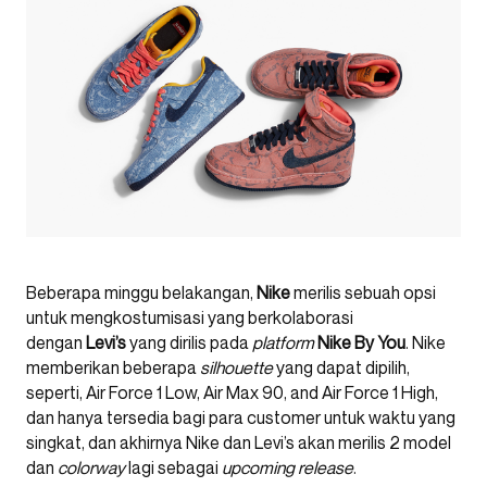
Beberapa minggu belakangan,
Nike
merilis sebuah opsi
untuk mengkostumisasi yang berkolaborasi
dengan
Levi’s
yang dirilis pada
platform
Nike By You
. Nike
memberikan beberapa
silhouette
yang dapat dipilih,
seperti, Air Force 1 Low, Air Max 90, and Air Force 1 High,
dan hanya tersedia bagi para customer untuk waktu yang
singkat, dan akhirnya Nike dan Levi’s akan merilis 2 model
dan
colorway
lagi sebagai
upcoming release
.