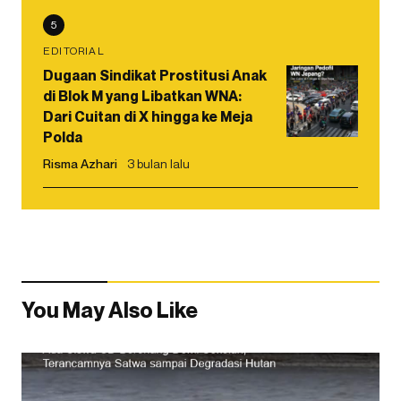
5
EDITORIAL
Dugaan Sindikat Prostitusi Anak
di Blok M yang Libatkan WNA:
Dari Cuitan di X hingga ke Meja
Polda
Risma Azhari
3 bulan lalu
You May Also Like