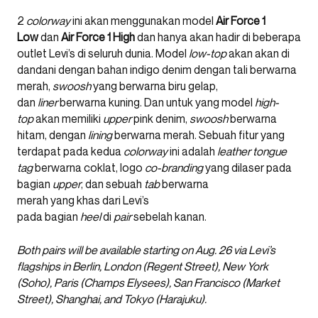
2
colorway
ini akan menggunakan model
Air Force 1
Low
dan
Air Force 1 High
dan hanya akan hadir di beberapa
outlet Levi’s di seluruh dunia. Model
low-top
akan akan di
dandani dengan bahan indigo denim dengan tali berwarna
merah,
swoosh
yang berwarna biru gelap,
dan
liner
berwarna kuning. Dan untuk yang model
high-
top
akan memiliki
upper
pink denim,
swoosh
berwarna
hitam, dengan
lining
berwarna merah. Sebuah fitur yang
terdapat pada kedua
colorway
ini adalah
leather tongue
tag
berwarna coklat, logo
co-branding
yang dilaser pada
bagian
upper
, dan sebuah
tab
berwarna
merah yang khas dari Levi’s
pada bagian
heel
di
pair
sebelah kanan.
Both pairs will be available starting on Aug. 26 via Levi’s
flagships in Berlin, London (Regent Street), New York
(Soho), Paris (Champs Elysees), San Francisco (Market
Street), Shanghai, and Tokyo (Harajuku).