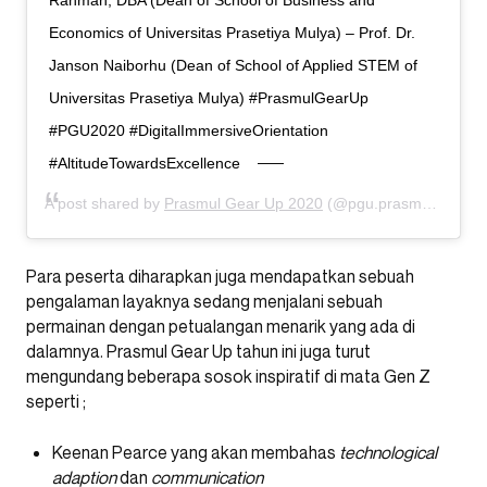
Rahman, DBA (Dean of School of Business and
Economics of Universitas Prasetiya Mulya) – Prof. Dr.
Janson Naiborhu (Dean of School of Applied STEM of
Universitas Prasetiya Mulya) #PrasmulGearUp
#PGU2020 #DigitalImmersiveOrientation
#AltitudeTowardsExcellence
A post shared by
Prasmul Gear Up 2020
(@pgu.prasmul) on
Au
Para peserta diharapkan juga mendapatkan sebuah
pengalaman layaknya sedang menjalani sebuah
permainan dengan petualangan menarik yang ada di
dalamnya. Prasmul Gear Up tahun ini juga turut
mengundang beberapa sosok inspiratif di mata Gen Z
seperti ;
Keenan Pearce yang akan membahas
technological
adaption
dan
communication