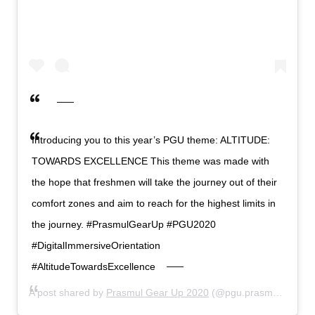
Introducing you to this year’s PGU theme: ALTITUDE:
TOWARDS EXCELLENCE This theme was made with
the hope that freshmen will take the journey out of their
comfort zones and aim to reach for the highest limits in
the journey. #PrasmulGearUp #PGU2020
#DigitalImmersiveOrientation
#AltitudeTowardsExcellence
A post shared by
Prasmul Gear Up 2020
(@pgu.prasmul) on
Au