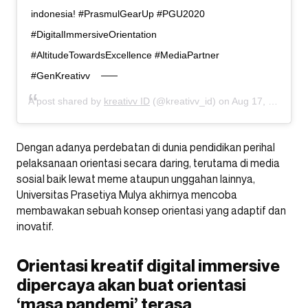
indonesia! #PrasmulGearUp #PGU2020
#DigitalImmersiveOrientation
#AltitudeTowardsExcellence #MediaPartner
#GenKreativv
A post shared by
kreativv ID
(@kreativv_id) on
Aug 17, 2020 at 7:44pm PDT
Dengan adanya perdebatan di dunia pendidikan perihal
pelaksanaan orientasi secara daring, terutama di media
sosial baik lewat meme ataupun unggahan lainnya,
Universitas Prasetiya Mulya akhirnya mencoba
membawakan sebuah konsep orientasi yang adaptif dan
inovatif.
Orientasi kreatif digital immersive
dipercaya akan buat orientasi
‘masa pandemi’ terasa