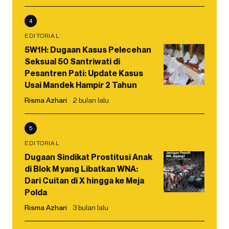
4
EDITORIAL
5W1H: Dugaan Kasus Pelecehan
Seksual 50 Santriwati di
Pesantren Pati: Update Kasus
Usai Mandek Hampir 2 Tahun
Risma Azhari
2 bulan lalu
5
EDITORIAL
Dugaan Sindikat Prostitusi Anak
di Blok M yang Libatkan WNA:
Dari Cuitan di X hingga ke Meja
Polda
Risma Azhari
3 bulan lalu