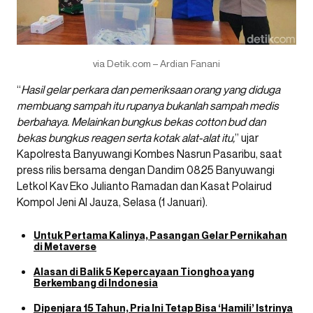
via Detik.com – Ardian Fanani
“
Hasil gelar perkara dan pemeriksaan orang yang diduga
membuang sampah itu rupanya bukanlah sampah medis
berbahaya. Melainkan bungkus bekas cotton bud dan
bekas bungkus reagen serta kotak alat-alat itu,
” ujar
Kapolresta Banyuwangi Kombes Nasrun Pasaribu, saat
press rilis bersama dengan Dandim 0825 Banyuwangi
Letkol Kav Eko Julianto Ramadan dan Kasat Polairud
Kompol Jeni Al Jauza, Selasa (1 Januari).
Untuk Pertama Kalinya, Pasangan Gelar Pernikahan
di Metaverse
Alasan di Balik 5 Kepercayaan Tionghoa yang
Berkembang di Indonesia
Dipenjara 15 Tahun, Pria Ini Tetap Bisa ‘Hamili’ Istrinya