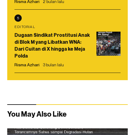
Risma Azhari
2 bulan lalu
5
EDITORIAL
Dugaan Sindikat Prostitusi Anak
di Blok M yang Libatkan WNA:
Dari Cuitan di X hingga ke Meja
Polda
Risma Azhari
3 bulan lalu
You May Also Like