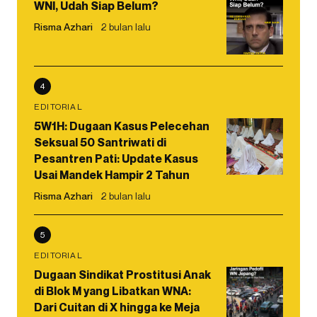
WNI, Udah Siap Belum?
Risma Azhari
2 bulan lalu
4
EDITORIAL
5W1H: Dugaan Kasus Pelecehan
Seksual 50 Santriwati di
Pesantren Pati: Update Kasus
Usai Mandek Hampir 2 Tahun
Risma Azhari
2 bulan lalu
5
EDITORIAL
Dugaan Sindikat Prostitusi Anak
di Blok M yang Libatkan WNA:
Dari Cuitan di X hingga ke Meja