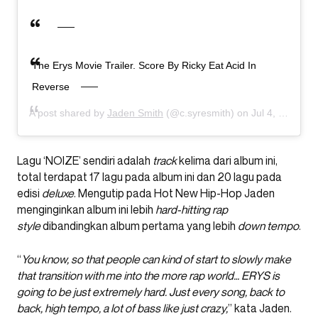
The Erys Movie Trailer. Score By Ricky Eat Acid In
Reverse
A post shared by
Jaden Smith
(@c.syresmith) on
Jul 4, 2019 at 9:07pm PDT
Lagu ‘NOIZE’ sendiri adalah
track
kelima dari album ini,
total terdapat 17 lagu pada album ini dan 20 lagu pada
edisi
deluxe
. Mengutip pada Hot New Hip-Hop Jaden
menginginkan album ini lebih
hard-hitting rap
style
dibandingkan album pertama yang lebih
down tempo
.
“
You know, so that people can kind of start to slowly make
that transition with me into the more rap world… ERYS is
going to be just extremely hard. Just every song, back to
back, high tempo, a lot of bass like just crazy,
” kata Jaden.