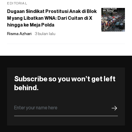
EDITORIAL
Dugaan Sindikat Prostitusi Anak di Blok
M yang Libatkan WNA: Dari Cuitan di X
hingga ke Meja Polda
Risma Azhari
3 bulan lalu
Subscribe so you won’t get left
behind.