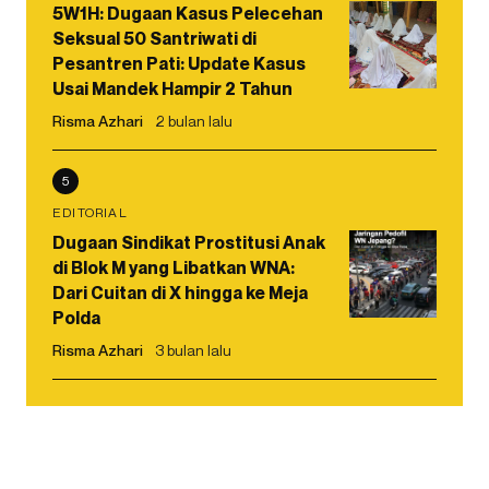
5W1H: Dugaan Kasus Pelecehan
Seksual 50 Santriwati di
Pesantren Pati: Update Kasus
Usai Mandek Hampir 2 Tahun
Risma Azhari
2 bulan lalu
5
EDITORIAL
Dugaan Sindikat Prostitusi Anak
di Blok M yang Libatkan WNA:
Dari Cuitan di X hingga ke Meja
Polda
Risma Azhari
3 bulan lalu